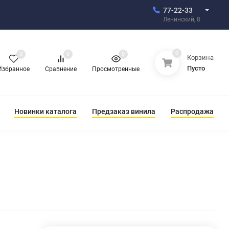
77-22-33
Ленинский, 8
0
0
0
0
Корзина
Пусто
Избранное
Сравнение
Просмотренные
Новинки каталога
Предзаказ винила
Распродажа