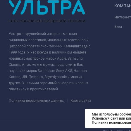
КОМПА
Интернет
Блог
Ультра — крупнейший интернет магазин
виниловых пластинок, мобильных телефонов и
цифровой портативной техники Калининграда с
1999 года. У нас всегда в наличии вы найдете
новинки смартфонов марок Apple, Samsung,
Xiaomi. А так же мы можем предложить Вам
наушники марок Sennheiser, Sony, AKG, Harman
Kardon, JBL, Technics, Beyerdynamic и многих
других. В наличии огромный выбор виниловых
пластинок и проигрывателей.
|
Политика персональных данных
Карта сайта
Мы используем cookies
Используя сайт или кл
Политику использован