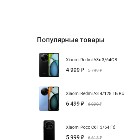
Популярные товары
Xiaomi Redmi A3x 3/64GB
4 999
₽
5 799
₽
Xiaomi Redmi A3 4/128 ГБ RU
6 499
₽
6 999
₽
Xiaomi Poco C61 3/64 Гб
5 999
₽
6 613
₽