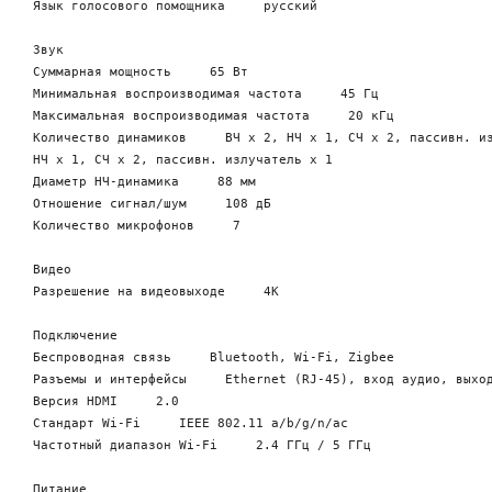
Язык голосового помощника     русский

Звук

Суммарная мощность     65 Вт

Минимальная воспроизводимая частота     45 Гц

Максимальная воспроизводимая частота     20 кГц

Количество динамиков     ВЧ x 2, НЧ x 1, СЧ x 2, пассивн. из
НЧ x 1, СЧ x 2, пассивн. излучатель x 1

Диаметр НЧ-динамика     88 мм

Отношение сигнал/шум     108 дБ

Количество микрофонов     7

Видео

Разрешение на видеовыходе     4K

Подключение

Беспроводная связь     Bluetooth, Wi-Fi, Zigbee

Разъемы и интерфейсы     Ethernet (RJ-45), вход аудио, выход
Версия HDMI     2.0

Стандарт Wi-Fi     IEEE 802.11 a/b/g/n/ac

Частотный диапазон Wi-Fi     2.4 ГГц / 5 ГГц

Питание
