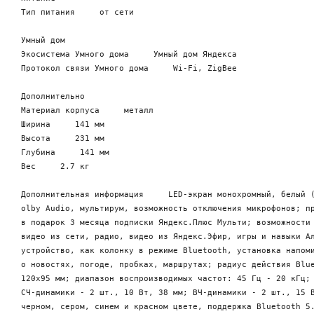
Тип питания     от сети

Умный дом

Экосистема Умного дома     Умный дом Яндекса

Протокол связи Умного дома     Wi-Fi, ZigBee

Дополнительно

Материал корпуса     металл

Ширина     141 мм

Высота     231 мм

Глубина     141 мм

Вес     2.7 кг

Дополнительная информация     LED-экран монохромный, белый (
olby Audio, мультирум, возможность отключения микрофонов; пр
в подарок 3 месяца подписки Яндекс.Плюс Мульти; возможности 
видео из сети, радио, видео из Яндекс.Эфир, игры и навыки Ал
устройство, как колонку в режиме Bluetooth, установка напоми
о новостях, погоде, пробках, маршрутах; радиус действия Blue
120х95 мм; диапазон воспроизводимых частот: 45 Гц - 20 кГц; 
СЧ-динамики - 2 шт., 10 Вт, 38 мм; ВЧ-динамики - 2 шт., 15 В