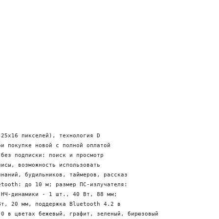
25x16 пикселей), технология D

и покупке новой с полной оплатой

без подписки: поиск и просмотр

исы, возможность использовать

наний, будильников, таймеров, рассказ

tooth: до 10 м; размер ПС-излучателя:

НЧ-динамики - 1 шт., 40 Вт, 88 мм; 

т, 20 мм, поддержка Bluetooth 4.2 в
