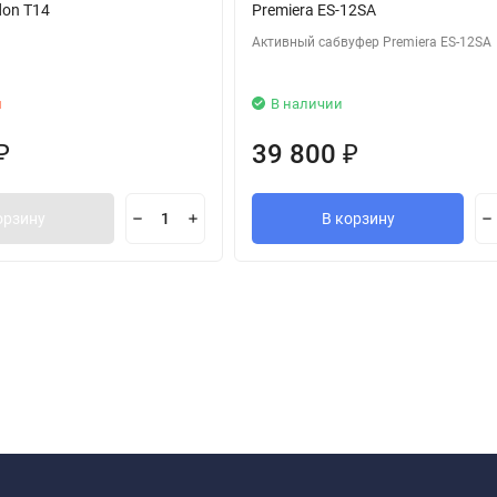
don T14
Premiera ES-12SA
Активный сабвуфер Premiera ES-12SA
и
В наличии
39 800
₽
₽
орзину
В корзину