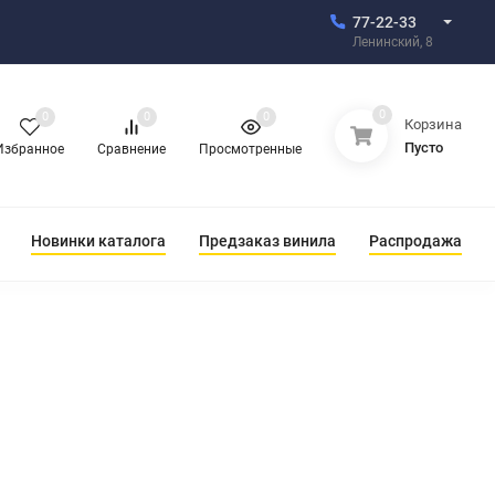
77-22-33
Ленинский, 8
0
0
0
0
Корзина
Пусто
Избранное
Сравнение
Просмотренные
Новинки каталога
Предзаказ винила
Распродажа