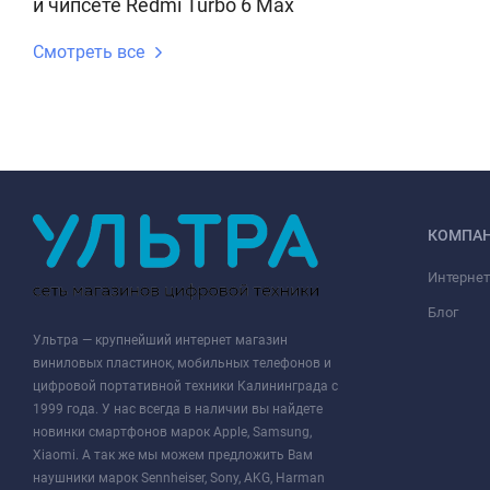
и чипсете Redmi Turbo 6 Max
Смотреть все
КОМПА
Интернет
Блог
Ультра — крупнейший интернет магазин
виниловых пластинок, мобильных телефонов и
цифровой портативной техники Калининграда с
1999 года. У нас всегда в наличии вы найдете
новинки смартфонов марок Apple, Samsung,
Xiaomi. А так же мы можем предложить Вам
наушники марок Sennheiser, Sony, AKG, Harman