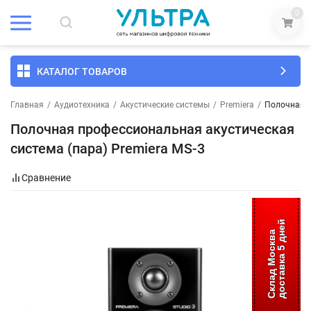
0
КАТАЛОГ ТОВАРОВ
Главная
/
Аудиотехника
/
Акустические системы
/
Premiera
/
Полочная п
Полочная профессиональная акустическая
система (пара) Premiera MS-3
Сравнение
доставка 5 дней
Склад Москва