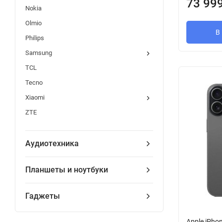
73 99
Nokia
Olmio
В
Philips
Samsung
TCL
Tecno
Xiaomi
ZTE
Аудиотехника
Планшеты и ноутбуки
Гаджеты
Apple iPho