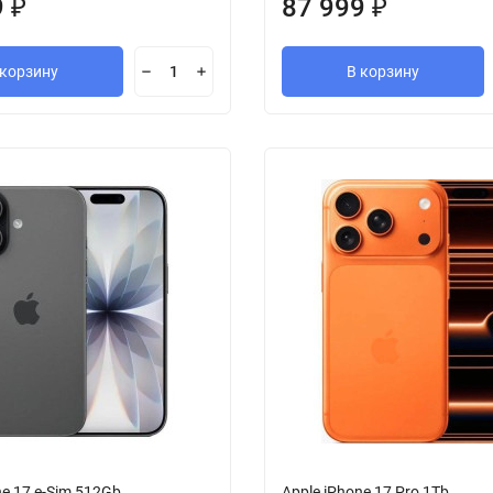
9
87 999
₽
₽
 корзину
В корзину
ne 17 e-Sim 512Gb
Apple iPhone 17 Pro 1Tb