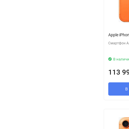
Apple iPho
Смартфон Ap
В налич
113 9
В