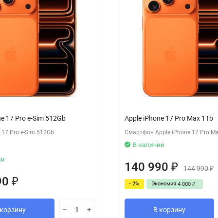
ne 17 Pro e-Sim 512Gb
Apple iPhone 17 Pro Max 1Tb
 17 Pro e-Sim 512Gb
Смартфон Apple iPhone 17 Pro M
В наличии
ии
140 990
₽
144 990
₽
90
₽
- 2%
Экономия
4 000
₽
 корзину
В корзину