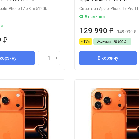
ple iPhone 17 e-Sim 512Gb
Смартфон Apple iPhone 17 Pro 1T
В наличии
ии
129 990
₽
149 990
₽
9
₽
- 13%
Экономия
20 000
₽
 корзину
В корзину