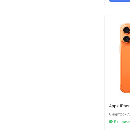
Apple iPho
Смартфон Ap
В налич