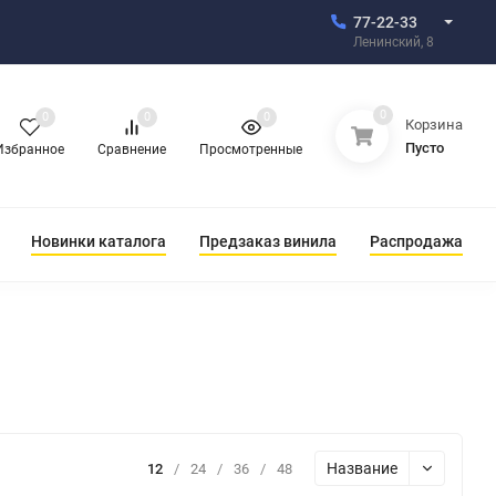
77-22-33
Ленинский, 8
0
0
0
0
Корзина
Пусто
Избранное
Сравнение
Просмотренные
Новинки каталога
Предзаказ винила
Распродажа
Название
12
/
24
/
36
/
48