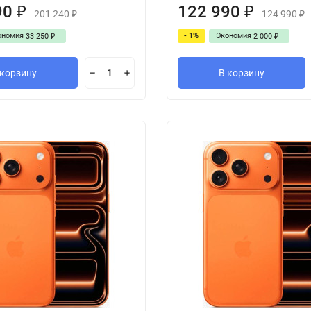
90
122 990
₽
₽
201 240
124 990
₽
₽
ономия
- 1%
Экономия
33 250
2 000
₽
₽
 корзину
В корзину