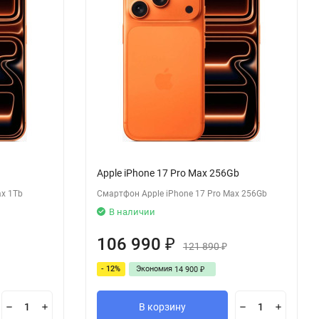
Apple iPhone 17 Pro Max 256Gb
ax 1Tb
Смартфон Apple iPhone 17 Pro Max 256Gb
В наличии
106 990
₽
121 890
₽
- 12%
Экономия
14 900
₽
В корзину