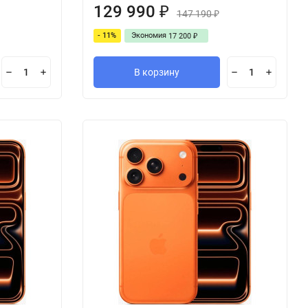
129 990
₽
147 190
₽
- 11%
Экономия
17 200
₽
В корзину