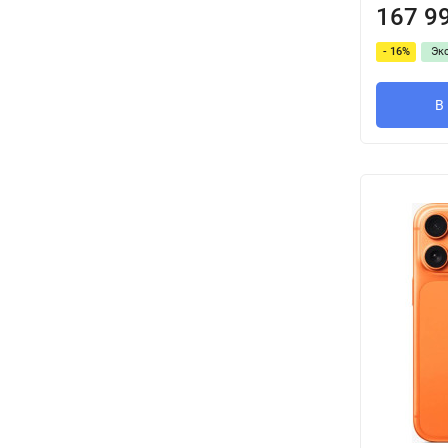
167 9
- 16%
Эк
В