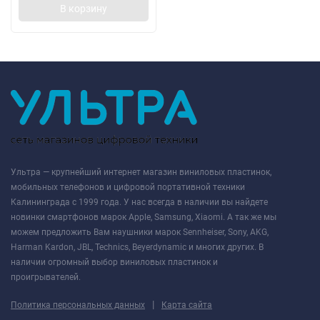
В корзину
Ультра — крупнейший интернет магазин виниловых пластинок,
мобильных телефонов и цифровой портативной техники
Калининграда с 1999 года. У нас всегда в наличии вы найдете
новинки смартфонов марок Apple, Samsung, Xiaomi. А так же мы
можем предложить Вам наушники марок Sennheiser, Sony, AKG,
Harman Kardon, JBL, Technics, Beyerdynamic и многих других. В
наличии огромный выбор виниловых пластинок и
проигрывателей.
|
Политика персональных данных
Карта сайта