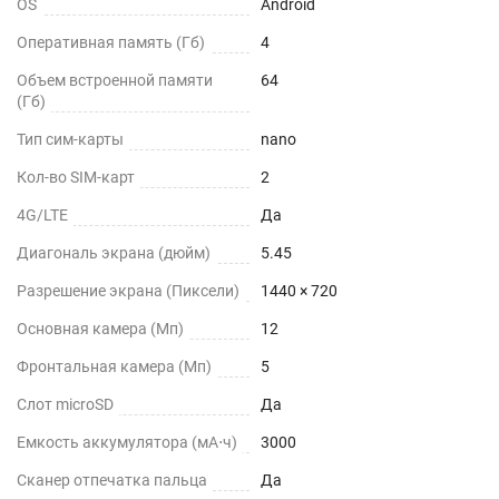
OS
Android
Оперативная память (Гб)
4
Объем встроенной памяти
64
(Гб)
Тип сим-карты
nano
Кол-во SIM-карт
2
4G/LTE
Да
Диагональ экрана (дюйм)
5.45
Разрешение экрана (Пиксели)
1440 × 720
Основная камера (Мп)
12
Фронтальная камера (Мп)
5
Слот microSD
Да
Емкость аккумулятора (мА⋅ч)
3000
Сканер отпечатка пальца
Да