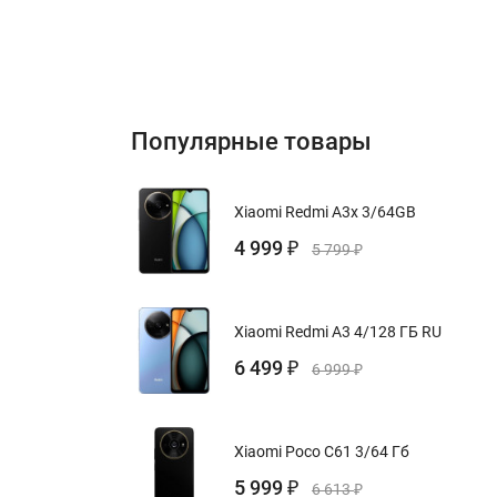
Популярные товары
Xiaomi Redmi A3x 3/64GB
4 999
₽
5 799
₽
Xiaomi Redmi A3 4/128 ГБ RU
6 499
₽
6 999
₽
Xiaomi Poco C61 3/64 Гб
5 999
₽
6 613
₽