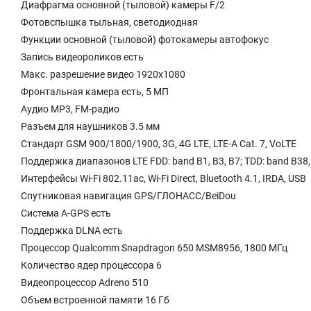
Диафрагма основной (тыловой) камеры F/2
Фотовспышка тыльная, светодиодная
Функции основной (тыловой) фотокамеры автофокус
Запись видеороликов есть
Макс. разрешение видео 1920x1080
Фронтальная камера есть, 5 МП
Аудио MP3, FM-радио
Разъем для наушников 3.5 мм
Стандарт GSM 900/1800/1900, 3G, 4G LTE, LTE-A Cat. 7, VoLTE
Поддержка диапазонов LTE FDD: band B1, B3, B7; TDD: band B38,
Интерфейсы Wi-Fi 802.11ac, Wi-Fi Direct, Bluetooth 4.1, IRDA, USB
Спутниковая навигация GPS/ГЛОНАСС/BeiDou
Cистема A-GPS есть
Поддержка DLNA есть
Процессор Qualcomm Snapdragon 650 MSM8956, 1800 МГц
Количество ядер процессора 6
Видеопроцессор Adreno 510
Объем встроенной памяти 16 Гб