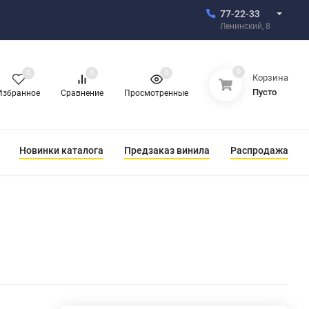
77-22-33
Ленинский, 8
0
0
0
0
Корзина
Пусто
Избранное
Сравнение
Просмотренные
Новинки каталога
Предзаказ винила
Распродажа