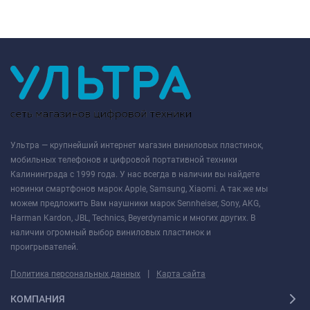
Ультра — крупнейший интернет магазин виниловых пластинок,
мобильных телефонов и цифровой портативной техники
Калининграда с 1999 года. У нас всегда в наличии вы найдете
новинки смартфонов марок Apple, Samsung, Xiaomi. А так же мы
можем предложить Вам наушники марок Sennheiser, Sony, AKG,
Harman Kardon, JBL, Technics, Beyerdynamic и многих других. В
наличии огромный выбор виниловых пластинок и
проигрывателей.
|
Политика персональных данных
Карта сайта
КОМПАНИЯ