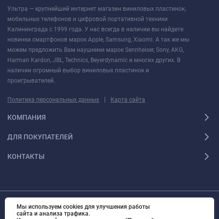
Ультра — крупнейший интернет магазин виниловых пластинок,
мобильных телефонов и цифровой портативной техники
Калининграда с 1999 года. У нас всегда в наличии вы найдете
новинки смартфонов марок Apple, Samsung, Xiaomi. А так же мы
можем предложить Вам наушники марок Sennheiser, Sony, AKG,
Harman Kardon, JBL, Technics, Beyerdynamic и многих других. В
наличии огромный выбор виниловых пластинок и
проигрывателей.
|
Политика персональных данных
Карта сайта
КОМПАНИЯ
ДЛЯ ПОКУПАТЕЛЕЙ
КОНТАКТЫ
Мы используем cookies для улучшения работы
© 2010 - 2026 Ультра Все права защищены Ультра - Калининградский
сайта и анализа трафика.
интернет-магазин. Все права защищены.