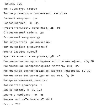
Разъемы 3.5 

Тип гарнитуры стерео

Тип акустического оформления  закрытые

Съемный микрофон  да

Сопротивление, Ом  45

Чувствительность наушников, дБ  98

Отсоединяемый кабель  да

Встроенный микрофон да

Тип излучателя  динамический 

Тип микрофона динамический 

Форма разъема прямой

Чувствительность микрофона, дБ  43

Максимальная воспроизводимая частота микрофона, кГц 20

Максимальная воспроизводимая частота, кГц  35

Минимальная воспроизводимая частота микрофона, Гц 30

Минимальная воспроизводимая частота, Гц 10

Материал алюминий, пластик

Количество драйверов  1

Длина кабеля, м  3, 1.2

Диаметр мембраны, мм  45

Модель Audio-Technica ATH-GL3
