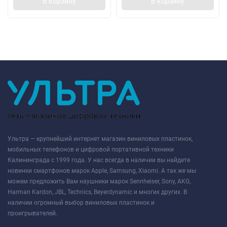
В корзину
В корзину
Ультра — крупнейший интернет магазин виниловых пластинок,
мобильных телефонов и цифровой портативной техники
Калининграда с 1999 года. У нас всегда в наличии вы найдете
новинки смартфонов марок Apple, Samsung, Xiaomi. А так же мы
можем предложить Вам наушники марок Sennheiser, Sony, AKG,
Harman Kardon, JBL, Technics, Beyerdynamic и многих других. В
наличии огромный выбор виниловых пластинок и
проигрывателей.