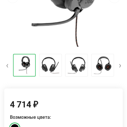
‹
›
4 714
₽
Возможные цвета: