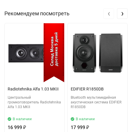
‹
›
Рекомендуем посмотреть
доставка 5 дней
Склад Москва
Radiotehnika Alfa 1.03 MKII
EDIFIER R1850DB
Центральный
Bluetooth мультимедийная
громкоговоритель Radiotehnika
акустическая система EDIFIER
Alfa 1.03 MKII
R1850DB
В наличии
В наличии
16 999
17 999
₽
₽