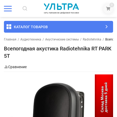
0
КАТАЛОГ ТОВАРОВ
Главная
/
Аудиотехника
/
Акустические системы
/
Radiotehnika
/
Всепого
Всепогодная акустика Radiotehnika RT PARK
5T
Сравнение
доставка 5 дней
Склад Москва