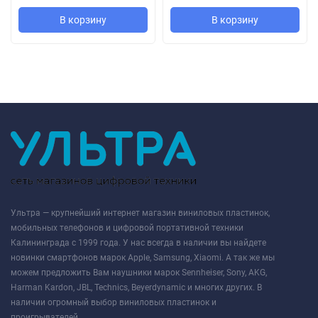
В корзину
В корзину
Ультра — крупнейший интернет магазин виниловых пластинок,
мобильных телефонов и цифровой портативной техники
Калининграда с 1999 года. У нас всегда в наличии вы найдете
новинки смартфонов марок Apple, Samsung, Xiaomi. А так же мы
можем предложить Вам наушники марок Sennheiser, Sony, AKG,
Harman Kardon, JBL, Technics, Beyerdynamic и многих других. В
наличии огромный выбор виниловых пластинок и
проигрывателей.