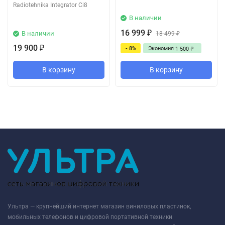
Radiotehnika Integrator Ci8
В наличии
16 999
В наличии
₽
18 499
₽
19 900
- 8%
Экономия
₽
1 500
₽
В корзину
В корзину
Ультра — крупнейший интернет магазин виниловых пластинок,
мобильных телефонов и цифровой портативной техники