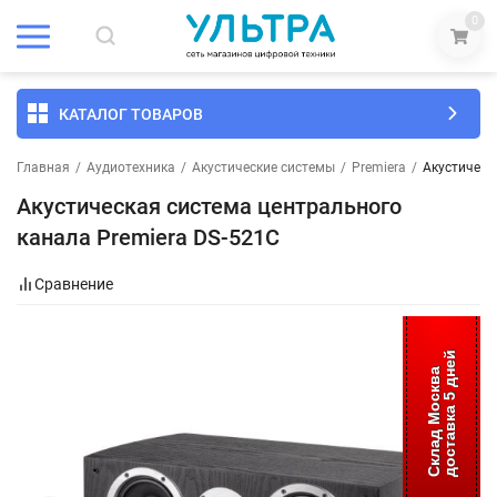
0
КАТАЛОГ ТОВАРОВ
Главная
/
Аудиотехника
/
Акустические системы
/
Premiera
/
Акустическ
Акустическая система центрального
канала Premiera DS-521C
Сравнение
доставка 5 дней
Склад Москва