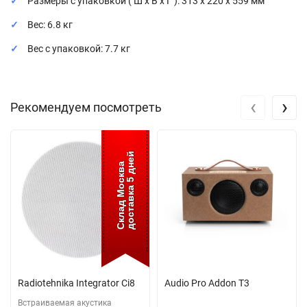
Размеры с упаковкой ( Ш x В x Г ): 313 х 220 х 559 мм
Вес: 6.8 кг
Вес с упаковкой: 7.7 кг
‹
›
Рекомендуем посмотреть
доставка 5 дней
Склад Москва
Radiotehnika Integrator Ci8
Audio Pro Addon T3
Встраиваемая акустика