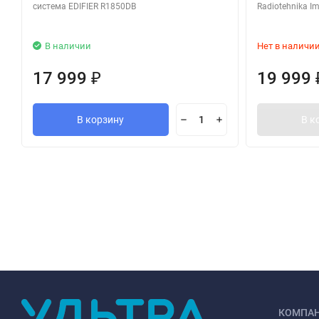
система EDIFIER R1850DB
Radiotehnika I
В наличии
Нет в наличи
17 999
19 999
₽
В корзину
В к
КОМПА