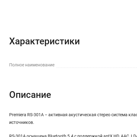
Характеристики
Полное наименование
Описание
Premiera RS-301A – активная акустическая стерео система кла
источников.
RS-301A оснащена Bluetooth 5.4 с поддержкой aptX HD, AAC, LD