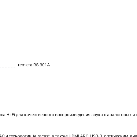
remiera RS-301A
сса Hi-Fi для качественного воспроизведения звука с аналоговых 
AC и технологии Auracast, а также HDMI ARC, USB-B, оптическим, а