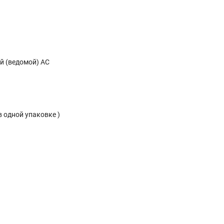
й (ведомой) АС
 в одной упаковке )