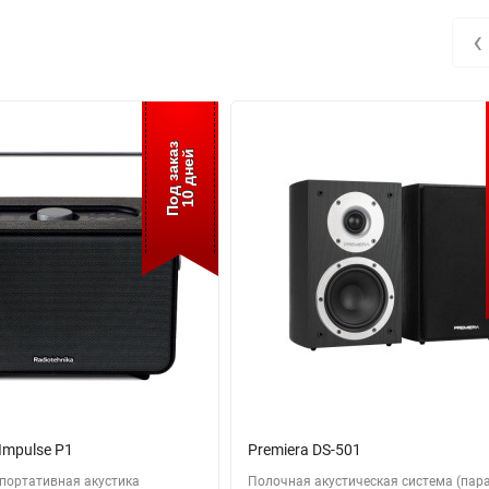
‹
Под заказ
10 дней
Impulse P1
Premiera DS-501
портативная акустика
Полочная акустическая система (пар