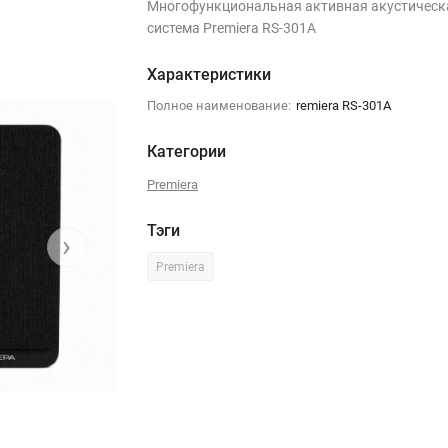
Многофункциональная активная акустическ
система Premiera RS-301A
Характеристики
Полное наименование:
remiera RS-301A
Категории
Premiera
Тэги
›
Premiera