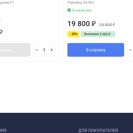
mpulse P1
Premiera DS-501
В наличии
и
19 800
₽
24 800
₽
₽
- 20%
Экономия
5 000
₽
орзину
В корзину
НИЯ
ДЛЯ ПОКУПАТЕЛЕЙ