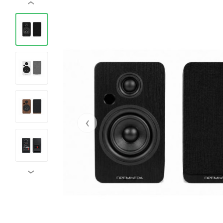
‹
‹
›