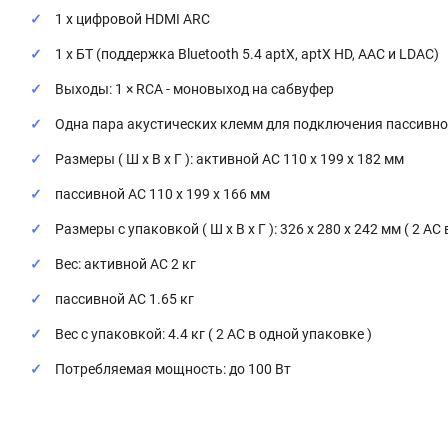
1 х цифровой HDMI ARC
1 х БТ (поддержка Bluetooth 5.4 aptX, aptX HD, AAC и LDAC)
Выходы: 1 × RCA - моновыход на сабвуфер
Одна пара акустических клемм для подключения пассивно
Размеры ( Ш x В x Г ): активной АС 110 x 199 x 182 мм
пассивной АС 110 x 199 x 166 мм
Размеры с упаковкой ( Ш x В x Г ): 326 х 280 х 242 мм ( 2 АС
Вес: активной АС 2 кг
пассивной АС 1.65 кг
Вес с упаковкой: 4.4 кг ( 2 АС в одной упаковке )
Потребляемая мощность: до 100 Вт