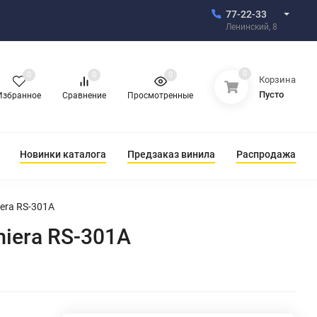
77-22-33
Ленинский, 8
0
0
0
0
Корзина
Пусто
Избранное
Сравнение
Просмотренные
Новинки каталога
Предзаказ винила
Распродажа
era RS-301A
iera RS-301A