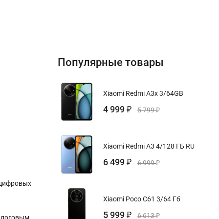
Популярные товары
Xiaomi Redmi A3x 3/64GB
4 999
₽
5 799
₽
Xiaomi Redmi A3 4/128 ГБ RU
6 499
₽
6 999
₽
и цифровых
Xiaomi Poco C61 3/64 Гб
5 999
₽
6 613
₽
налоговым