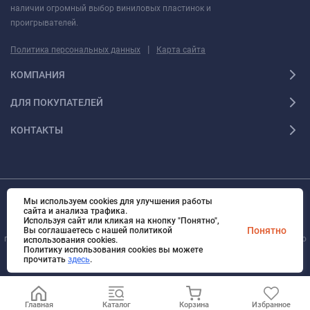
наличии огромный выбор виниловых пластинок и
проигрывателей.
|
Политика персональных данных
Карта сайта
КОМПАНИЯ
ДЛЯ ПОКУПАТЕЛЕЙ
КОНТАКТЫ
Мы используем cookies для улучшения работы
© 2010 - 2026 Ультра Все права защищены Ультра - Калининградский
сайта и анализа трафика.
интернет-магазин. Все права защищены.
Используя сайт или кликая на кнопку "Понятно",
Вся информация на сайте носит справочный характер и не является
Понятно
Вы соглашаетесь с нашей политикой
публичной офертой, определяемой положениями Статьи 437 Гражданского
использования cookies.
Политику использования cookies вы можете
кодекса Российской Федерации
прочитать
здесь
.
Главная
Каталог
Корзина
Избранное