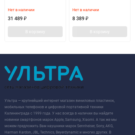
Нет в наличии
Нет в наличии
31 489
8 389
₽
₽
В корзину
В корзину
Ультра — крупнейший интернет магазин виниловых пластинок,
мобильных телефонов и цифровой портативной техники
Калининграда с 1999 года. У нас всегда в наличии вы найдете
новинки смартфонов марок Apple, Samsung, Xiaomi. А так же мы
можем предложить Вам наушники марок Sennheiser, Sony, AKG,
Harman Kardon, JBL, Technics, Beyerdynamic и многих других. В