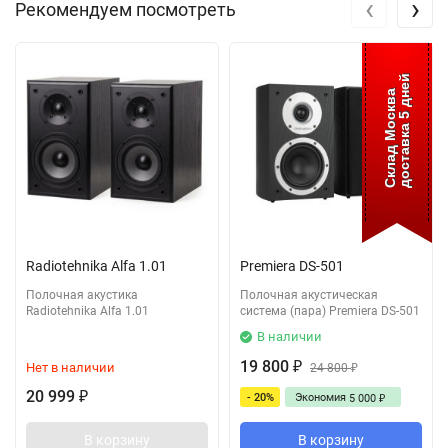
‹
›
Рекомендуем посмотреть
доставка 5 дней
Склад Москва
Radiotehnika Alfa 1.01
Premiera DS-501
Полочная акустика
Полочная акустическая
Radiotehnika Alfa 1.01
система (пара) Premiera DS-501
В наличии
19 800
Нет в наличии
₽
24 800
₽
20 999
- 20%
Экономия
₽
5 000
₽
В корзину
В корзину