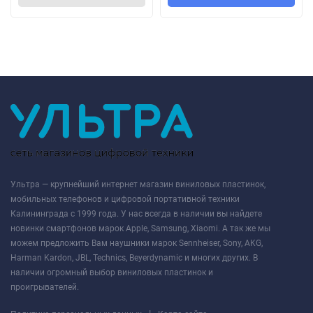
Ультра — крупнейший интернет магазин виниловых пластинок,
мобильных телефонов и цифровой портативной техники
Калининграда с 1999 года. У нас всегда в наличии вы найдете
новинки смартфонов марок Apple, Samsung, Xiaomi. А так же мы
можем предложить Вам наушники марок Sennheiser, Sony, AKG,
Harman Kardon, JBL, Technics, Beyerdynamic и многих других. В
наличии огромный выбор виниловых пластинок и
проигрывателей.