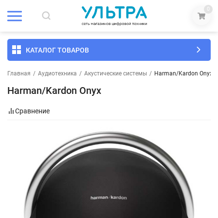
0
КАТАЛОГ ТОВАРОВ
Главная
/
Аудиотехника
/
Акустические системы
/
Harman/Kardon Onyx
Harman/Kardon Onyx
Сравнение