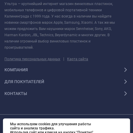
Ультра — крупнейший интернет магазин виниловых пластинок,
мобильных телефонов и цифровой портативной техники
Калининграда с 1999 года. У нас всегда в наличии вы найдете
новинки смартфонов марок Apple, Samsung, Xiaomi. А так же мы
можем предложить Вам наушники марок Sennheiser, Sony, AKG,
Harman Kardon, JBL, Technics, Beyerdynamic и многих других. В
наличии огромный выбор виниловых пластинок и
проигрывателей.
|
Политика персональных данных
Карта сайта
КОМПАНИЯ
ДЛЯ ПОКУПАТЕЛЕЙ
КОНТАКТЫ
Мы используем cookies для улучшения работы
© 2010 - 2026 Ультра Все права защищены Ультра - Калининградский
сайта и анализа трафика.
интернет-магазин. Все права защищены.
Используя сайт или кликая на кнопку "Понятно",