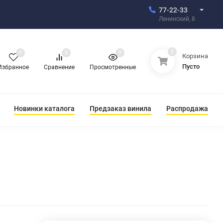
77-22-33
Ленинский, 8
0
0
0
0
Корзина
Пусто
Избранное
Сравнение
Просмотренные
Новинки каталога
Предзаказ винила
Распродажа