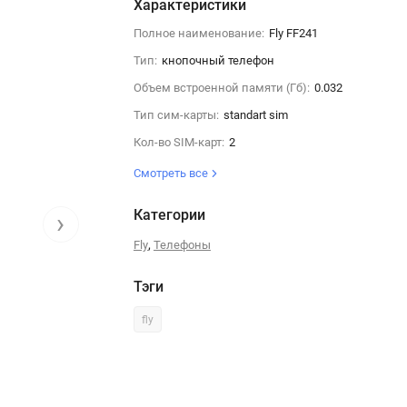
Характеристики
Полное наименование:
Fly FF241
Тип:
кнопочный телефон
Объем встроенной памяти (Гб):
0.032
Тип сим-карты:
standart sim
Кол-во SIM-карт:
2
Смотреть все
Категории
›
,
Fly
Телефоны
Тэги
fly