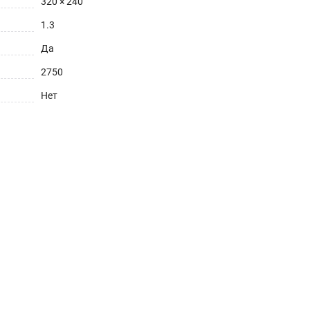
320 × 240
1.3
Да
2750
Нет