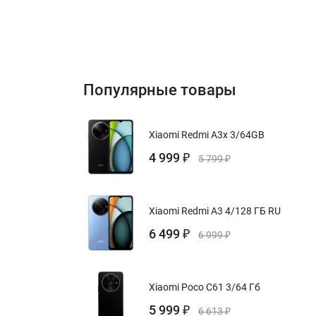
Популярные товары
Xiaomi Redmi A3x 3/64GB
4 999
₽
5 799
₽
Xiaomi Redmi A3 4/128 ГБ RU
6 499
₽
6 999
₽
Xiaomi Poco C61 3/64 Гб
5 999
₽
6 613
₽