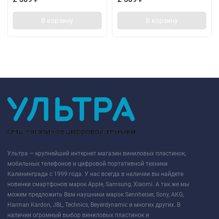
В корзину
В корзину
Ультра — крупнейший интернет магазин виниловых пластинок,
мобильных телефонов и цифровой портативной техники
Калининграда с 1999 года. У нас всегда в наличии вы найдете
новинки смартфонов марок Apple, Samsung, Xiaomi. А так же мы
можем предложить Вам наушники марок Sennheiser, Sony, AKG,
Harman Kardon, JBL, Technics, Beyerdynamic и многих других. В
наличии огромный выбор виниловых пластинок и