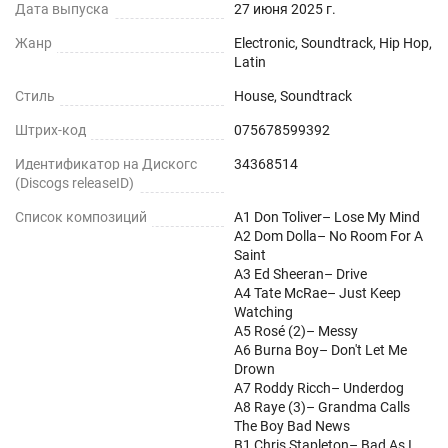
Дата выпуска
27 июня 2025 г.
Жанр
Electronic, Soundtrack, Hip Hop,
Latin
Стиль
House, Soundtrack
Штрих-код
075678599392
Идентификатор на Дискогс
34368514
(Discogs releaseID)
Список композиций
A1 Don Toliver– Lose My Mind
A2 Dom Dolla– No Room For A
Saint
A3 Ed Sheeran– Drive
A4 Tate McRae– Just Keep
Watching
A5 Rosé (2)– Messy
A6 Burna Boy– Don't Let Me
Drown
A7 Roddy Ricch– Underdog
A8 Raye (3)– Grandma Calls
The Boy Bad News
B1 Chris Stapleton– Bad As I