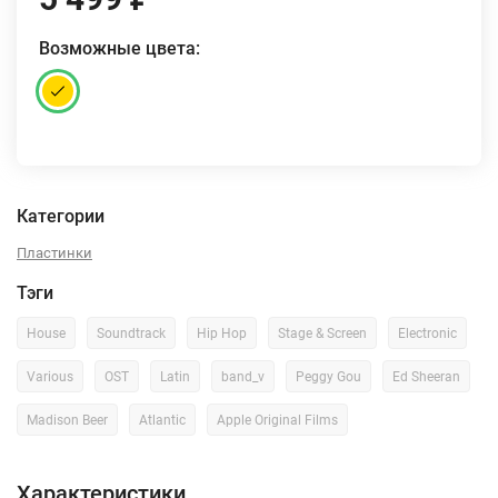
Возможные цвета:
Категории
Пластинки
Тэги
House
Soundtrack
Hip Hop
Stage & Screen
Electronic
Various
OST
Latin
band_v
Peggy Gou
Ed Sheeran
Madison Beer
Atlantic
Apple Original Films
Характеристики