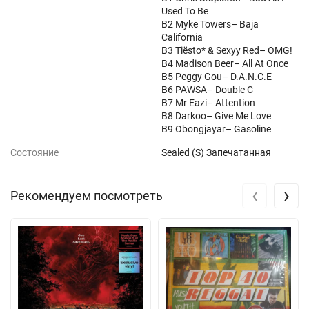
Used To Be
B2 Myke Towers– Baja
California
B3 Tiësto* & Sexyy Red– OMG!
B4 Madison Beer– All At Once
B5 Peggy Gou– D.A.N.C.E
B6 PAWSA– Double C
B7 Mr Eazi– Attention
B8 Darkoo– Give Me Love
B9 Obongjayar– Gasoline
Состояние
Sealed (S) Запечатанная
‹
›
Рекомендуем посмотреть