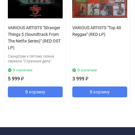
VARIOUS ARTISTS "Stranger
VARIOUS ARTISTS "Top 40
Things 5 (Soundtrack From
Reggae" (RED LP)
The Netfix Series)" (RED OST
LP)
Саундтрек к пятому сезону
сериала "Странные дела"
В наличии
В наличии
5 999
3 999
₽
₽
В корзину
В корзину