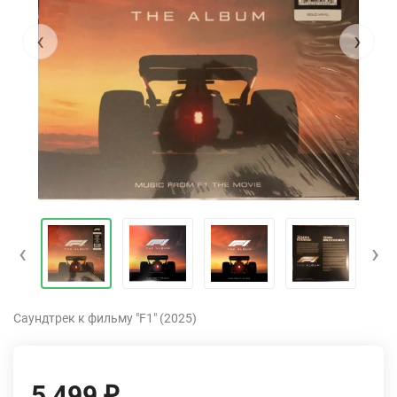
‹
›
‹
›
Саундтрек к фильму "F1" (2025)
5 499
₽