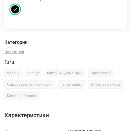
Категории
Пластинки
Тэги
Various
band_v
Михей И Джуманджи
Крематорий
Смысловые галлюцинации
Танцы минус
Вячеслав Бутусов
Maschina Records
Характеристики