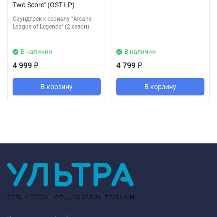
Two Score" (OST LP)
Саундтрек к сериалу "Arcane
League of Legends" (2 сезон)
В наличии
В наличии
4 999
4 799
₽
₽
В корзину
В корзину