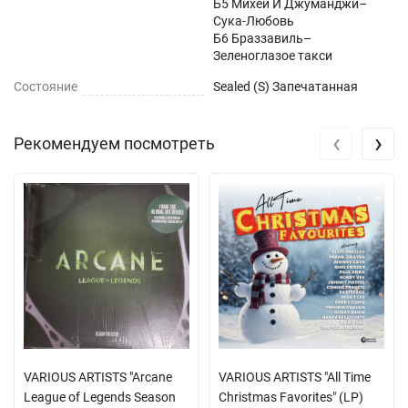
Б5 Михей И Джуманджи–
Сука-Любовь
Б6 Браззавиль–
Зеленоглазое такси
Состояние
Sealed (S) Запечатанная
‹
›
Рекомендуем посмотреть
VARIOUS ARTISTS "Arcane
VARIOUS ARTISTS "All Time
League of Legends Season
Christmas Favorites" (LP)