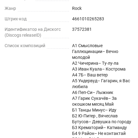
Жанр
Rock
Штрих-код
4661010265283
Идентификатор на Дискогс
37572381
(Discogs releaseID)
Список композиций
А1 Смысловые
Галлюцинации– Вечно
молодой
А2 Чичерина– Ту-лу-ла
А3 Иван Куала– Кострома
А4 7Б– Ваш ветер
А5 Ундервуд– Гагарин, я Вас
любила
А6 Пеп-Си– Лыжник
А7 Гарик Сукачёв– За
окошком месяц Май
Б1 Танцы Минус– Иду
Б2 Ю-Питер , Вячеслав
Бутусов– Девушка по городу
Б3 Крематорий– Катманду
Б4 9 Район– Не контактай