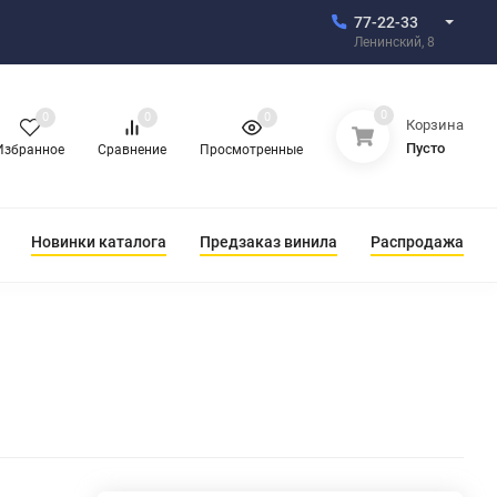
77-22-33
Ленинский, 8
0
0
0
0
Корзина
Пусто
Избранное
Сравнение
Просмотренные
Новинки каталога
Предзаказ винила
Распродажа