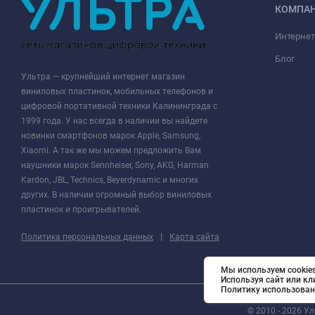
КОМПА
Интернет
Блог
Ультра — крупнейший интернет магазин
виниловых пластинок, мобильных телефонов и
цифровой портативной техники Калининграда с
1999 года. У нас всегда в наличии вы найдете
новинки смартфонов марок Apple, Samsung,
Xiaomi. А так же мы можем предложить Вам
наушники марок Sennheiser, Sony, AKG, Harman
Kardon, JBL, Technics, Beyerdynamic и многих
других. В наличии огромный выбор виниловых
пластинок и проигрывателей.
|
Политика персональных данных
Карта сайта
Мы используем cookies
Используя сайт или кл
Политику использован
© 2010 - 2026 У