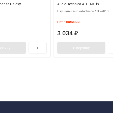
banite Galaxy
Audio-Technica ATH-AR1iS
Наушники Audio-Technica ATH-AR1iS
и
Нет в наличии
3 034
₽
орзину
В корзину