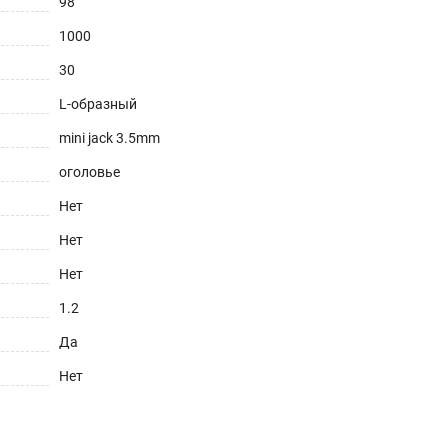
98
1000
30
L-образный
mini jack 3.5mm
оголовье
Нет
Нет
Нет
1.2
Да
Нет