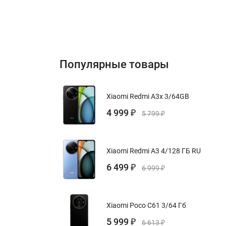
Популярные товары
Xiaomi Redmi A3x 3/64GB
4 999
₽
5 799
₽
Xiaomi Redmi A3 4/128 ГБ RU
6 499
₽
6 999
₽
Xiaomi Poco C61 3/64 Гб
5 999
₽
6 613
₽