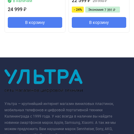
22 599
В наличии
₽
29 990
₽
24 999
- 24%
Экономия
₽
7 391
₽
В корзину
В корзину
Ультра — крупнейший интернет магазин виниловых пластинок,
мобильных телефонов и цифровой портативной техники
Калининграда с 1999 года. У нас всегда в наличии вы найдете
новинки смартфонов марок Apple, Samsung, Xiaomi. А так же мы
можем предложить Вам наушники марок Sennheiser, Sony, AKG,