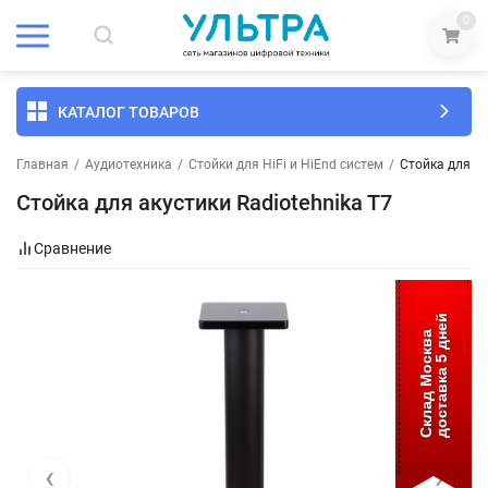
0
КАТАЛОГ ТОВАРОВ
Главная
/
Аудиотехника
/
Стойки для HiFi и HiEnd систем
/
Стойка для ак
Стойка для акустики Radiotehnika T7
Сравнение
доставка 5 дней
Склад Москва
‹
›