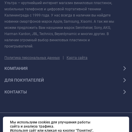
Ультра — крупнейший интернет магазин виниловых пластинок,
мобильных телефонов и цифровой портативной техники
Калининграда с 1999 года. У нас всегда в наличии вы найдете
новинки смартфонов марок Apple, Samsung, Xiaomi. А так же мы
можем предложить Вам наушники марок Sennheiser, Sony, AKG,
Harman Kardon, JBL, Technics, Beyerdynamic и многих других. В
наличии огромный выбор виниловых пластинок и
проигрывателей.
|
Политика персональных данных
Карта сайта
КОМПАНИЯ
ДЛЯ ПОКУПАТЕЛЕЙ
КОНТАКТЫ
Мы используем cookies для улучшения работы
© 2010 - 2026 Ультра Все права защищены Ультра - Калининградский
сайта и анализа трафика.
интернет-магазин. Все права защищены.
Используя сайт или кликая на кнопку "Понятно",