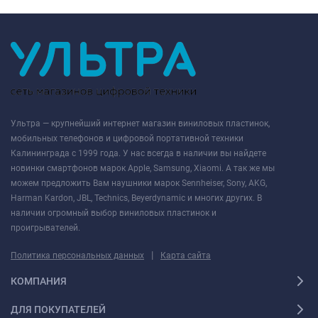
Ультра — крупнейший интернет магазин виниловых пластинок,
мобильных телефонов и цифровой портативной техники
Калининграда с 1999 года. У нас всегда в наличии вы найдете
новинки смартфонов марок Apple, Samsung, Xiaomi. А так же мы
можем предложить Вам наушники марок Sennheiser, Sony, AKG,
Harman Kardon, JBL, Technics, Beyerdynamic и многих других. В
наличии огромный выбор виниловых пластинок и
проигрывателей.
|
Политика персональных данных
Карта сайта
КОМПАНИЯ
ДЛЯ ПОКУПАТЕЛЕЙ