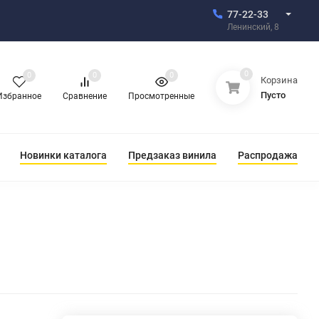
77-22-33
Ленинский, 8
0
0
0
0
Корзина
Пусто
Избранное
Сравнение
Просмотренные
Новинки каталога
Предзаказ винила
Распродажа