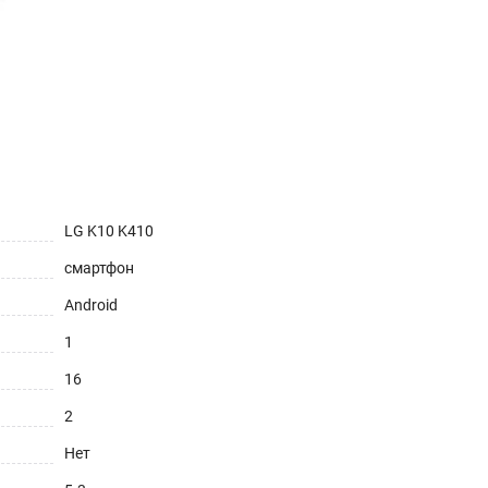
LG K10 K410
смартфон
Android
1
16
2
Нет