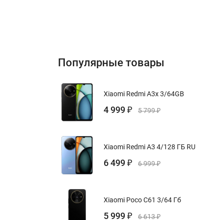
Популярные товары
Xiaomi Redmi A3x 3/64GB
4 999
₽
5 799
₽
Xiaomi Redmi A3 4/128 ГБ RU
6 499
₽
6 999
₽
Xiaomi Poco C61 3/64 Гб
5 999
₽
6 613
₽