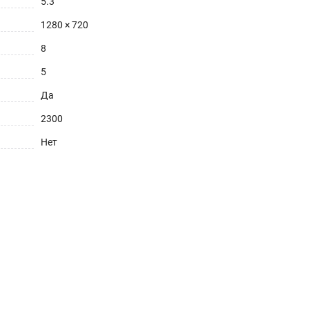
5.3
1280 × 720
8
5
Да
2300
Нет