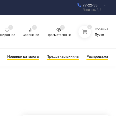
77-22-33
Ленинский, 8
0
0
0
0
Корзина
Пусто
Избранное
Сравнение
Просмотренные
Новинки каталога
Предзаказ винила
Распродажа