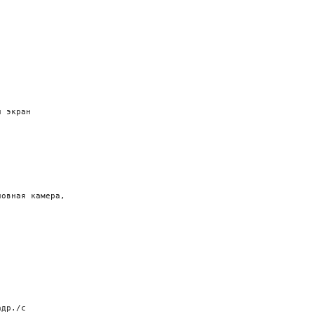
 экран

овная камера, 

др./с
