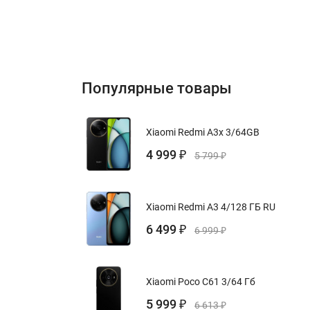
Популярные товары
Xiaomi Redmi A3x 3/64GB
4 999
₽
5 799
₽
Xiaomi Redmi A3 4/128 ГБ RU
6 499
₽
6 999
₽
Xiaomi Poco C61 3/64 Гб
5 999
₽
6 613
₽