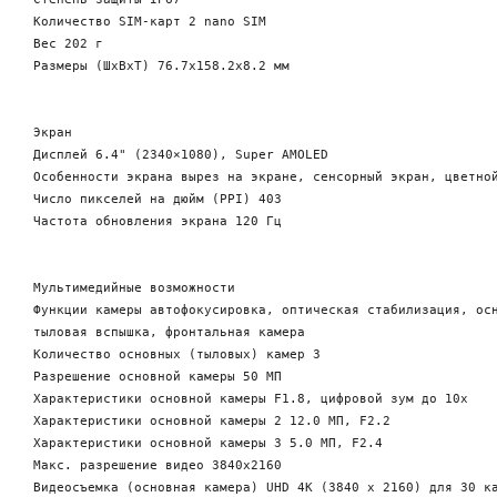
Количество SIM-карт 2 nano SIM

Вес 202 г

Размеры (ШxВxТ) 76.7x158.2x8.2 мм

Экран

Дисплей 6.4" (2340×1080), Super AMOLED

Особенности экрана вырез на экране, сенсорный экран, цветной
Число пикселей на дюйм (PPI) 403

Частота обновления экрана 120 Гц

Мультимедийные возможности

Функции камеры автофокусировка, оптическая стабилизация, осн
тыловая вспышка, фронтальная камера

Количество основных (тыловых) камер 3

Разрешение основной камеры 50 МП

Характеристики основной камеры F1.8, цифровой зум до 10x

Характеристики основной камеры 2 12.0 МП, F2.2

Характеристики основной камеры 3 5.0 МП, F2.4

Макс. разрешение видео 3840x2160

Видеосъемка (основная камера) UHD 4K (3840 x 2160) для 30 ка