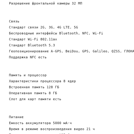
Разрешение фронтальной камеры 32 МП

Связь

Стандарт связи 2G, 3G, 4G LTE, 5G

Беспроводные интерфейсы Bluetooth, NFC, Wi-Fi

Стандарт Wi-Fi 802.11ax

Стандарт Bluetooth 5.3

Геопозиционирование A-GPS, BeiDou, GPS, Galileo, QZSS, ГЛОНА
Поддержка NFC есть

Память и процессор

Характеристики процессора 8 ядер

Встроенная память 128 ГБ

Оперативная память 8 ГБ

Слот для карт памяти есть

Питание

Емкость аккумулятора 5000 мА⋅ч 

Время в режиме воспроизведения видео 21 ч
