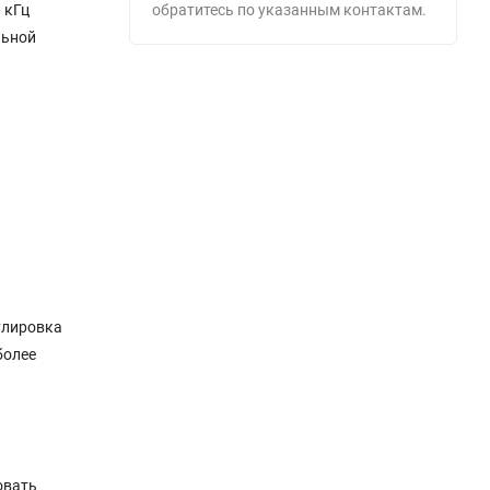
 кГц
обратитесь по указанным контактам.
льной
улировка
более
овать