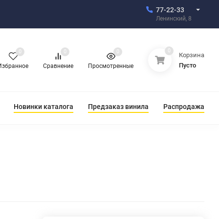
77-22-33
Ленинский, 8
0
0
0
0
Корзина
Пусто
Избранное
Сравнение
Просмотренные
Новинки каталога
Предзаказ винила
Распродажа