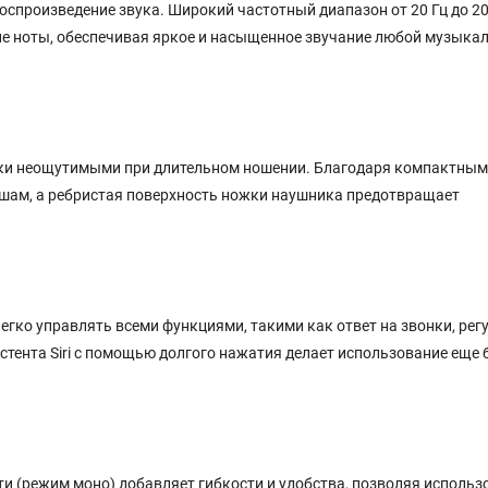
спроизведение звука. Широкий частотный диапазон от 20 Гц до 20
кие ноты, обеспечивая яркое и насыщенное звучание любой музыка
чески неощутимыми при длительном ношении. Благодаря компактным
ушам, а ребристая поверхность ножки наушника предотвращает
гко управлять всеми функциями, такими как ответ на звонки, рег
стента Siri с помощью долгого нажатия делает использование еще 
 (режим моно) добавляет гибкости и удобства, позволяя использ