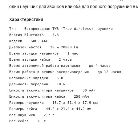
один наушник для звонков или оба для полного погружения в 
Характеристики
Тип    Беспроводные TWS (True Wireless) наушники

Версия Bluetooth    5.3

Кодеки    SBC, AAC

Диапазон частот    20 — 20000 Гц

Время зарядки наушников    1 час

Время зарядки кейса    2 часа

Время автономной работы наушников    до 4 часов

Время работы в режиме воспроизведения    до 12 часов

Напряжение зарядки    5 В

Дальность передачи    10 м

Емкость аккумулятора наушников    30 мАч

Емкость аккумулятора кейса    250 мАч

Размеры наушника    16,7 х 31,4 х 17,9 мм

Размеры кейса    44,2 х 21,4 х 44,2 мм

Вес наушника    2,7 г
