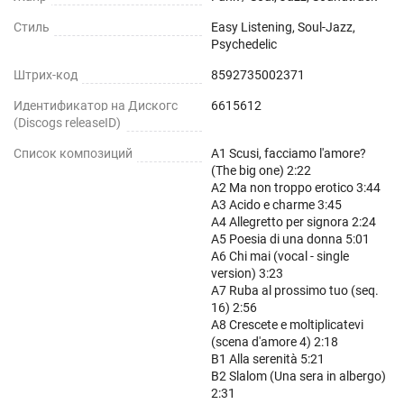
Стиль
Easy Listening, Soul-Jazz,
Psychedelic
Штрих-код
8592735002371
Идентификатор на Дискогс
6615612
(Discogs releaseID)
Список композиций
A1 Scusi, facciamo l'amore?
(The big one) 2:22
A2 Ma non troppo erotico 3:44
A3 Acido e charme 3:45
A4 Allegretto per signora 2:24
A5 Poesia di una donna 5:01
A6 Chi mai (vocal - single
version) 3:23
A7 Ruba al prossimo tuo (seq.
16) 2:56
A8 Crescete e moltiplicatevi
(scena d'amore 4) 2:18
B1 Alla serenità 5:21
B2 Slalom (Una sera in albergo)
2:31