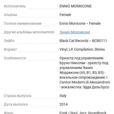
Исполнитель
ENNIO MORRICONE
Альбом
Female
Полное наименование
Ennio Morricone – Female
Другие альбомы исполнителя
Эннио Морриконе
Лейбл
Black Cat Records – BCR0111
Формат
Vinyl, LP, Compilation, Stereo
Особенности
Оркестр под управлением
Бруно Николаи - оркестр под
управлением Эннио
Морриконе (A5, B1, B3, B5) -
вокальное сопровождение: I
Cantori Moderni di Alessandroni
- вокалистка: Эдда Дель'Орсо
Страна выпуска
Italy
Дата выпуска
2014
Жанр
Funk / Soul, Jazz, Soundtrack