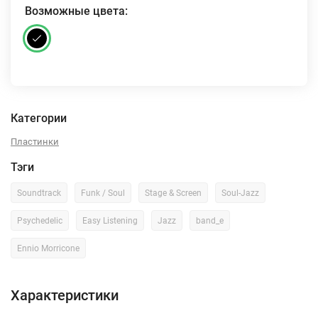
Возможные цвета:
Категории
Пластинки
Тэги
Soundtrack
Funk / Soul
Stage & Screen
Soul-Jazz
Psychedelic
Easy Listening
Jazz
band_e
Ennio Morricone
Характеристики