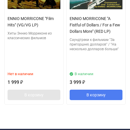
ENNIO MORRICONE "Film
ENNIO MORRICONE "A
Hits" (VG/VG LP)
Fistful of Dollars / For a Few
Dollars More" (RED LP)
Хиты Эннио Морриконе из
классических фильмов
Cаундтреки к фильмам "За
пригоршню долларов" / "На
несколько долларов больше"
Нет в наличии
В наличии
1 999
3 999
₽
₽
В корзину
В корзину