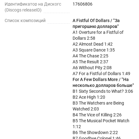
Идентификатор на Дискогс
17606806
(Discogs releaseID)
Список композиций
A Fistful Of Dollars / "За
пригоршню долларов"
A1 Overture for a Fistful of
Dollars 2:58
A2 Almost Dead 1:42
A3 Square Dance 1:35
A4 The Chase 2:25
A5 The Result 2:37
A6 Without Pity 2:08
A7 For a Fistful of Dollars 1:49
For A Few Dollars More / "На
несколько долларов больше"
B1 Sixty Seconds to What? 3:06
B2 Ace High 1:20
B3 The Watchers are Being
Watched 2:03
B4 The Vice of Killing 2:26
B5 The Musical Pocket Watch
1:12
B6 The Showdown 2:22
B7 Goodbye Colonel 1:46