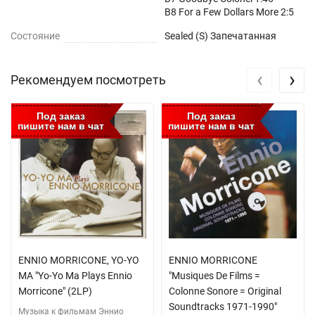
B8 For a Few Dollars More 2:5
Состояние
Sealed (S) Запечатанная
‹
›
Рекомендуем посмотреть
Под заказ
Под заказ
пишите нам в чат
пишите нам в чат
ENNIO MORRICONE, YO-YO
ENNIO MORRICONE
MA "Yo-Yo Ma Plays Ennio
"Musiques De Films =
Morricone" (2LP)
Colonne Sonore = Original
Soundtracks 1971-1990"
Музыка к фильмам Эннио