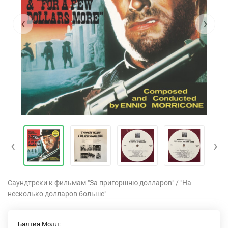
‹
›
‹
›
Cаундтреки к фильмам "За пригоршню долларов" / "На
несколько долларов больше"
Балтия Молл: