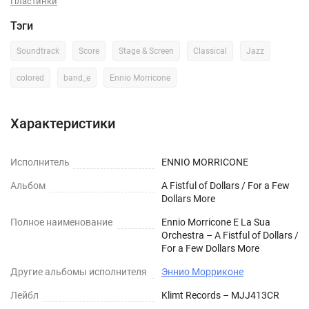
Пластинки
Тэги
Soundtrack
Score
Stage & Screen
Classical
Jazz
colored
band_e
Ennio Morricone
Характеристики
Исполнитель
ENNIO MORRICONE
Альбом
A Fistful of Dollars / For a Few
Dollars More
Полное наименование
Ennio Morricone E La Sua
Orchestra – A Fistful of Dollars /
For a Few Dollars More
Другие альбомы исполнителя
Эннио Морриконе
Лейбл
Klimt Records – MJJ413CR