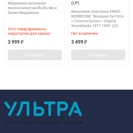
(LP)
Морриконе сыгранная
виолончелистом Йо-Йо Ма и
Виниловая пластинка ENNIO
Эннио Морриконе
MORRICONE "Musiques De Films
= Colonne Sonore = Original
Soundtracks 1971-1990" (LP)
Этот товар временно
недоступен для заказа
Нет в наличии
3 999
3 499
₽
₽
В корзину
В корзину