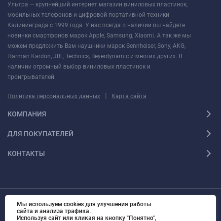
Ультра — крупнейший интернет магазин виниловых пластинок,
мобильных телефонов и цифровой портативной техники
Калининграда с 1999 года. У нас всегда в наличии вы найдете
новинки смартфонов марок Apple, Samsung, Xiaomi. А так же мы
можем предложить Вам наушники марок Sennheiser, Sony, AKG,
Harman Kardon, JBL, Technics, Beyerdynamic и многих других. В
наличии огромный выбор виниловых пластинок и
проигрывателей.
|
Политика персональных данных
Карта сайта
КОМПАНИЯ
ДЛЯ ПОКУПАТЕЛЕЙ
КОНТАКТЫ
Мы используем cookies для улучшения работы
© 2010 - 2026 Ультра Все права защищены Ультра - Калининградский
сайта и анализа трафика.
интернет-магазин. Все права защищены.
Используя сайт или кликая на кнопку "Понятно",