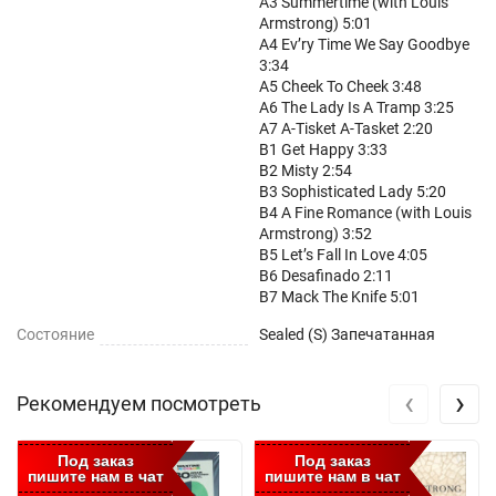
A3 Summertime (with Louis
Armstrong) 5:01
A4 Ev’ry Time We Say Goodbye
3:34
A5 Cheek To Cheek 3:48
A6 The Lady Is A Tramp 3:25
A7 A-Tisket A-Tasket 2:20
B1 Get Happy 3:33
B2 Misty 2:54
B3 Sophisticated Lady 5:20
B4 A Fine Romance (with Louis
Armstrong) 3:52
B5 Let’s Fall In Love 4:05
B6 Desafinado 2:11
B7 Mack The Knife 5:01
Состояние
Sealed (S) Запечатанная
‹
›
Рекомендуем посмотреть
Под заказ
Под заказ
пишите нам в чат
пишите нам в чат