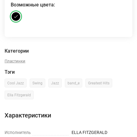
Возможные цвета:
Категории
Пластинки
Тэги
Cool Jazz
Swing
Jazz
band_e
Greatest Hits
Ella Fitzgerald
Характеристики
Исполнитель
ELLA FITZGERALD