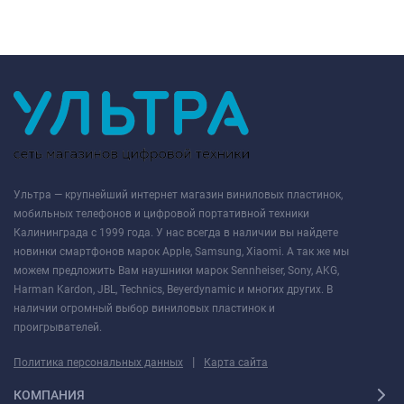
Ультра — крупнейший интернет магазин виниловых пластинок,
мобильных телефонов и цифровой портативной техники
Калининграда с 1999 года. У нас всегда в наличии вы найдете
новинки смартфонов марок Apple, Samsung, Xiaomi. А так же мы
можем предложить Вам наушники марок Sennheiser, Sony, AKG,
Harman Kardon, JBL, Technics, Beyerdynamic и многих других. В
наличии огромный выбор виниловых пластинок и
проигрывателей.
|
Политика персональных данных
Карта сайта
КОМПАНИЯ