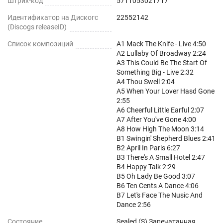
Штрих-код
5711053021717
Идентификатор на Дискогс
22552142
(Discogs releaseID)
Список композиций
A1 Mack The Knife - Live 4:50
A2 Lullaby Of Broadway 2:24
A3 This Could Be The Start Of
Something Big - Live 2:32
A4 Thou Swell 2:04
A5 When Your Lover Hasd Gone
2:55
A6 Cheerful Little Earful 2:07
A7 After You've Gone 4:00
A8 How High The Moon 3:14
B1 Swingin' Shepherd Blues 2:41
B2 April In Paris 6:27
B3 There's A Small Hotel 2:47
B4 Happy Talk 2:29
B5 Oh Lady Be Good 3:07
B6 Ten Cents A Dance 4:06
B7 Let's Face The Nusic And
Dance 2:56
Состояние
Sealed (S) Запечатанная