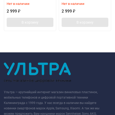
Нет в наличии
Нет в наличии
2 999
2 999
₽
₽
В корзину
В корзину
Ультра — крупнейший интернет магазин виниловых пластинок,
мобильных телефонов и цифровой портативной техники
Калининграда с 1999 года. У нас всегда в наличии вы найдете
новинки смартфонов марок Apple, Samsung, Xiaomi. А так же мы
можем предложить Вам наушники марок Sennheiser, Sony, AKG,