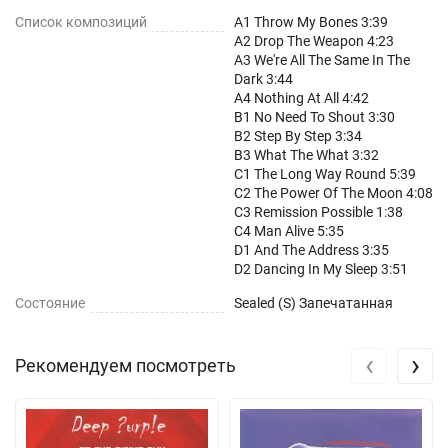
Список композиций
A1 Throw My Bones 3:39
A2 Drop The Weapon 4:23
A3 We're All The Same In The
Dark 3:44
A4 Nothing At All 4:42
B1 No Need To Shout 3:30
B2 Step By Step 3:34
B3 What The What 3:32
C1 The Long Way Round 5:39
C2 The Power Of The Moon 4:08
C3 Remission Possible 1:38
C4 Man Alive 5:35
D1 And The Address 3:35
D2 Dancing In My Sleep 3:51
Состояние
Sealed (S) Запечатанная
‹
›
Рекомендуем посмотреть