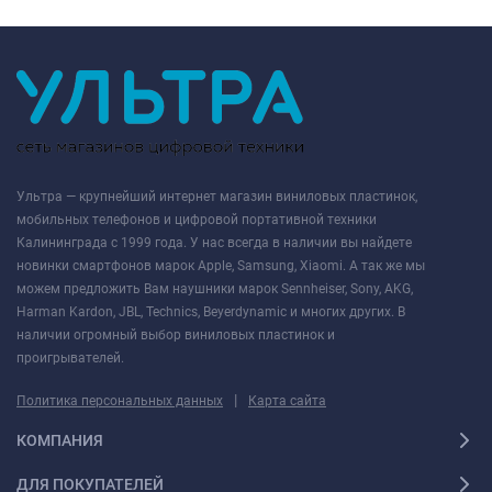
Ультра — крупнейший интернет магазин виниловых пластинок,
мобильных телефонов и цифровой портативной техники
Калининграда с 1999 года. У нас всегда в наличии вы найдете
новинки смартфонов марок Apple, Samsung, Xiaomi. А так же мы
можем предложить Вам наушники марок Sennheiser, Sony, AKG,
Harman Kardon, JBL, Technics, Beyerdynamic и многих других. В
наличии огромный выбор виниловых пластинок и
проигрывателей.
|
Политика персональных данных
Карта сайта
КОМПАНИЯ
ДЛЯ ПОКУПАТЕЛЕЙ