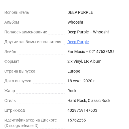
Исполнитель
DEEP PURPLE
Альбом
Whoosh!
Полное наименование
Deep Purple – Whoosh!
Другие альбомы исполнителя
Deep Purple
Лейбл
Ear Music – 0214763EMU
Формат
2 x Vinyl, LP, Album
Страна выпуска
Europe
Дата выпуска
18 сент. 2020 г.
Жанр
Rock
Стиль
Hard Rock, Classic Rock
Штрих-код
4029759147633
Идентификатор на Дискогс
15762255
(Discogs releaseID)