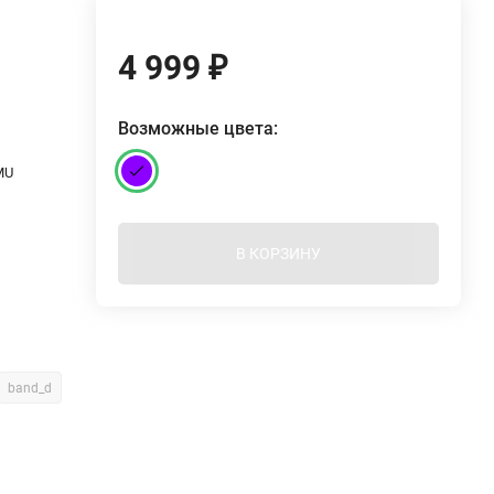
4 999
₽
Возможные цвета:
MU
В КОРЗИНУ
band_d