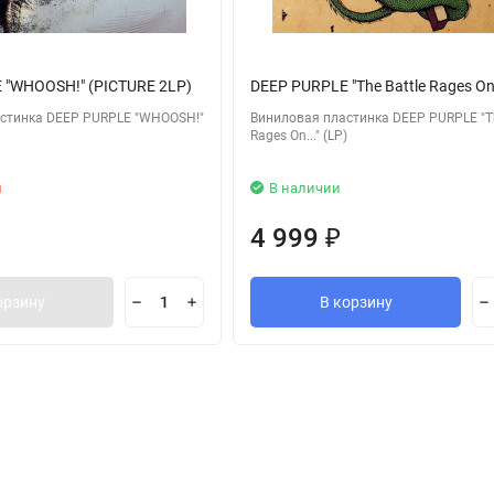
 "WHOOSH!" (PICTURE 2LP)
DEEP PURPLE "The Battle Rages On.
стинка DEEP PURPLE "WHOOSH!"
Виниловая пластинка DEEP PURPLE "Th
Rages On..." (LP)
и
В наличии
4 999
₽
орзину
В корзину