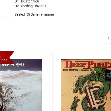
D1 I'll Catch You
D2 Bleeding Obvious
Sealed (S) Запечатанная
‹
з
 чат