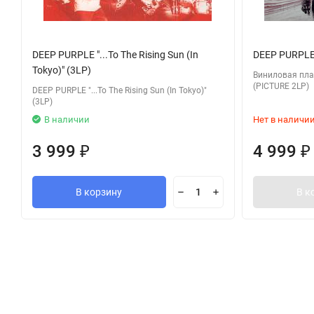
DEEP PURPLE "...To The Rising Sun (In
DEEP PURPLE
Tokyo)" (3LP)
Виниловая пла
(PICTURE 2LP)
DEEP PURPLE "...To The Rising Sun (In Tokyo)"
(3LP)
В наличии
Нет в наличи
3 999
4 999
₽
₽
В корзину
В к