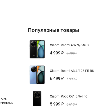
Популярные товары
Xiaomi Redmi A3x 3/64GB
4 999
₽
5 799
₽
Xiaomi Redmi A3 4/128 ГБ RU
6 499
₽
6 999
₽
Xiaomi Poco C61 3/64 Гб
иле,
текстами
5 999
₽
6 613
₽