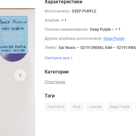
Характеристики
Исполнитель:
DEEP PURPLE
Альбом:
= 1
Полное наименование:
Deep Purple – = 1
Другие альбомы исполнителя:
Deep Purple
Лейбл:
Ear Music – 0219139EMU, Edel – 0219139E
Смотреть все
Категории
›
Пластинки
Тэги
Hard Rock
Rock
colored
Deep Purple