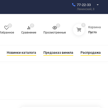
77-22-33
Ленинский, 8
0
0
0
0
Корзина
Пусто
Избранное
Сравнение
Просмотренные
Новинки каталога
Предзаказ винила
Распродажа