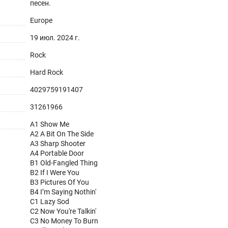
песен.
Europe
19 июл. 2024 г.
Rock
Hard Rock
4029759191407
31261966
A1 Show Me
A2 A Bit On The Side
A3 Sharp Shooter
A4 Portable Door
B1 Old-Fangled Thing
B2 If I Were You
B3 Pictures Of You
B4 I’m Saying Nothin'
C1 Lazy Sod
C2 Now You're Talkin'
C3 No Money To Burn