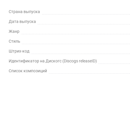
Страна выпуска
Дата выпуска
Жанр
Стиль
Штрих-код
Идентификатор на Дискогс (Discogs releaseID)
Список композиций