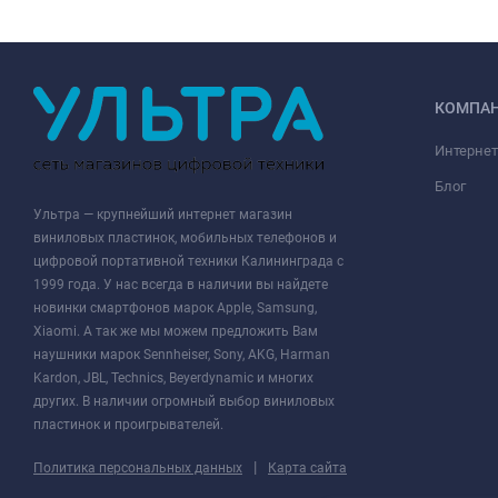
КОМПА
Интернет
Блог
Ультра — крупнейший интернет магазин
виниловых пластинок, мобильных телефонов и
цифровой портативной техники Калининграда с
1999 года. У нас всегда в наличии вы найдете
новинки смартфонов марок Apple, Samsung,
Xiaomi. А так же мы можем предложить Вам
наушники марок Sennheiser, Sony, AKG, Harman
Kardon, JBL, Technics, Beyerdynamic и многих
других. В наличии огромный выбор виниловых
пластинок и проигрывателей.
|
Политика персональных данных
Карта сайта