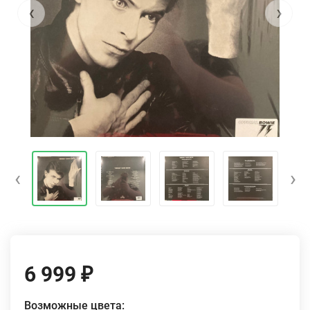
‹
›
‹
›
6 999
₽
Возможные цвета: