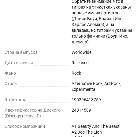
Обратите внимание, что в
титрах на этикетках указаны
полные имена артистов
(Дэвид Боуи, Брайан Ино,
Карлос Аломар), а на
вкладыше с титрами указаны
только фамилии (Боуи, Ино,
Аломар).
Страна выпуска
Worldwide
Дата выпуска
Released:
Жанр
Rock
Стиль
Alternative Rock, Art Rock,
Experimental
Штрих-код
190296413759
Идентификатор на Дискогс
24814589
(Discogs releaseID)
Список композиций
A1 Beauty And The Beast
A2 Joe The Lion