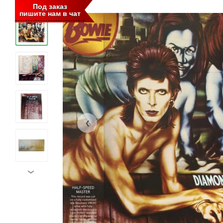
‹
Под заказ
пишите нам в чат
‹
›