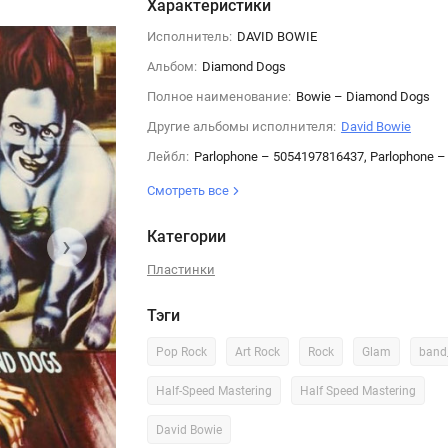
Характеристики
Исполнитель:
DAVID BOWIE
Альбом:
Diamond Dogs
Полное наименование:
Bowie – Diamond Dogs
Другие альбомы исполнителя:
David Bowie
Лейбл:
Parlophone – 5054197816437, Parlophone 
Смотреть все
Категории
›
Пластинки
Тэги
Pop Rock
Art Rock
Rock
Glam
band
Half-Speed Mastering
Half Speed Mastering
David Bowie