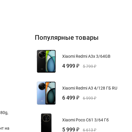
Популярные товары
Xiaomi Redmi A3x 3/64GB
4 999
₽
5 799
₽
Xiaomi Redmi A3 4/128 ГБ RU
6 499
₽
6 999
₽
180g,
Xiaomi Poco C61 3/64 Гб
нт на
5 999
₽
6 613
₽