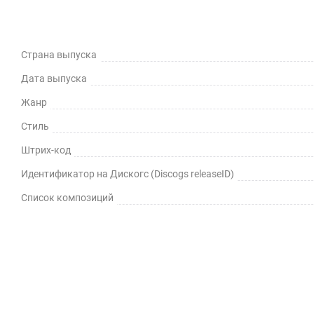
Страна выпуска
Дата выпуска
Жанр
Стиль
Штрих-код
Идентификатор на Дискогс (Discogs releaseID)
Список композиций