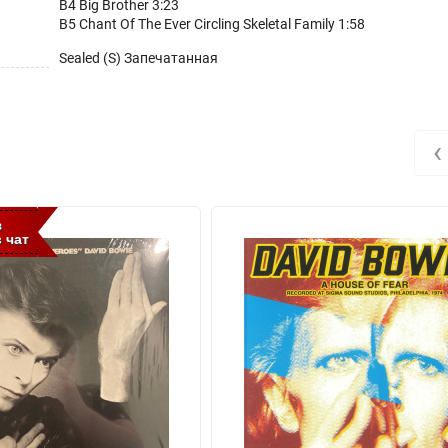
B4 Big Brother 3:23
B5 Chant Of The Ever Circling Skeletal Family 1:58
Sealed (S) Запечатанная
‹
з
 чат