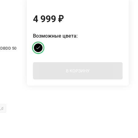
4 999
₽
Возможные цвета:
– DBDD 50
В КОРЗИНУ
_d