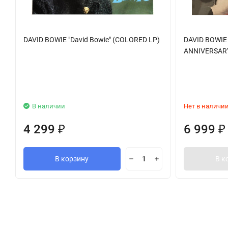
DAVID BOWIE "David Bowie" (COLORED LP)
DAVID BOWIE 
ANNIVERSARY
В наличии
Нет в наличи
4 299
6 999
₽
₽
В корзину
В к