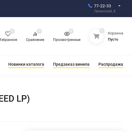
77-22-33
Ленинский, 8
0
0
0
0
Корзина
Пусто
Избранное
Сравнение
Просмотренные
Новинки каталога
Предзаказ винила
Распродажа
EED LP)