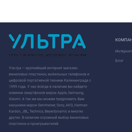
КОМПА
Интернет
Блог
Ультра — крупнейший интернет магазин
виниловых пластинок, мобильных телефонов и
цифровой портативной техники Калининграда с
1999 года. У нас всегда в наличии вы найдете
новинки смартфонов марок Apple, Samsung,
Xiaomi. А так же мы можем предложить Вам
наушники марок Sennheiser, Sony, AKG, Harman
Kardon, JBL, Technics, Beyerdynamic и многих
других. В наличии огромный выбор виниловых
пластинок и проигрывателей.