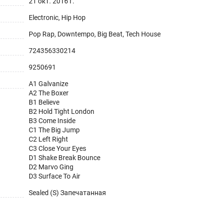
21 окт. 2016 г.
Electronic, Hip Hop
Pop Rap, Downtempo, Big Beat, Tech House
724356330214
9250691
A1 Galvanize
A2 The Boxer
B1 Believe
B2 Hold Tight London
B3 Come Inside
C1 The Big Jump
C2 Left Right
C3 Close Your Eyes
D1 Shake Break Bounce
D2 Marvo Ging
D3 Surface To Air
Sealed (S) Запечатанная