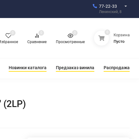
77-22-33
Ленинский, 8
0
0
0
0
Корзина
Пусто
Избранное
Сравнение
Просмотренные
Новинки каталога
Предзаказ винила
Распродажа
 (2LP)