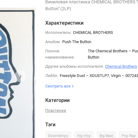
Виниловая пластинка CHEMICAL BROTHERS "
Button" (2LP)
Характеристики
Исполнитель:
CHEMICAL BROTHERS
Альбом:
Push The Button
Полное
The Chemical Brothers – Pu
наименование:
Button
Другие альбомы исполнителя:
Chemical Brothers
›
Лейбл:
Freestyle Dust – XDUSTLP7, Virgin – 0072
Смотреть все
Категории
Пластинки
Тэги
Downtempo
Hip Hop
Big Beat
Pop Rap