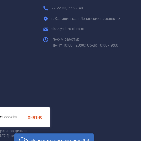
77-22-33, 77-22-43
г. Калининград, Ленинский проспект, 8
shop@ultra-ultra.ru
Режим работы:
Пн-Пт 10:00—20:00; Сб-Вс 10:00-19:00
Понятно
я cookies.
 права защищены.
437 Гражданского кодекса Российской Федерации
Напишите нам, мы онлайн!