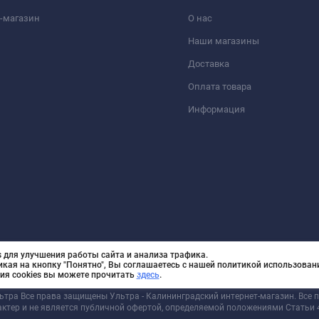
-магазин
О нас
Наши магазины
Доставка
Оплата товара
Информация
 для улучшения работы сайта и анализа трафика.
икая на кнопку "Понятно", Вы соглашаетесь с нашей политикой использовани
ия cookies вы можете прочитать
здесь
.
льтра Все права защищены Ультра - Калининградский интернет-магазин. Все
актер и не является публичной офертой, определяемой положениями Статьи 