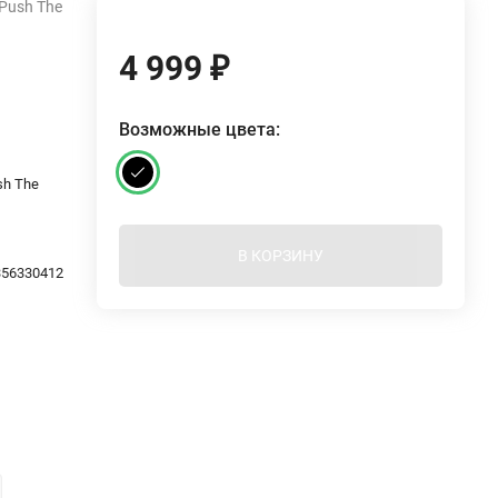
Push The
4 999
₽
Возможные цвета:
sh The
В КОРЗИНУ
4356330412