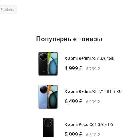
Brothers
Популярные товары
Xiaomi Redmi A3x 3/64GB
4 999
₽
5 799
₽
Xiaomi Redmi A3 4/128 ГБ RU
6 499
₽
6 999
₽
Xiaomi Poco C61 3/64 Гб
5 999
₽
6 613
₽