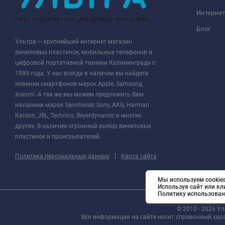
Интернет
Блог
Ультра — крупнейший интернет магазин
виниловых пластинок, мобильных телефонов и
цифровой портативной техники Калининграда с
1999 года. У нас всегда в наличии вы найдете
новинки смартфонов марок Apple, Samsung,
Xiaomi. А так же мы можем предложить Вам
наушники марок Sennheiser, Sony, AKG, Harman
Kardon, JBL, Technics, Beyerdynamic и многих
других. В наличии огромный выбор виниловых
пластинок и проигрывателей.
|
Политика персональных данных
Карта сайта
Мы используем cookies
Используя сайт или кл
Политику использован
© 2010 - 2026 У
Вся информация на сайте носит справочный хар