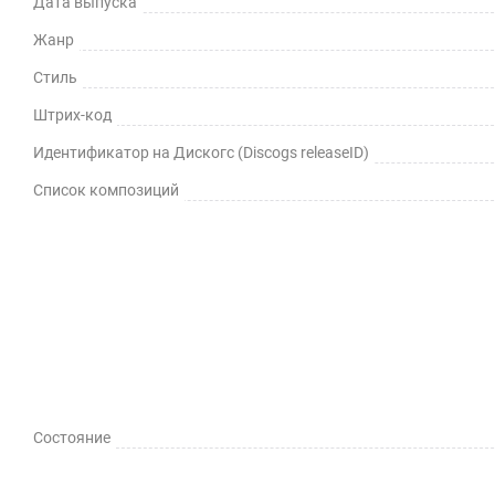
Дата выпуска
Жанр
Стиль
Штрих-код
Идентификатор на Дискогс (Discogs releaseID)
Список композиций
Состояние