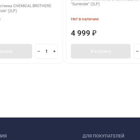
"Surrender" (2LP)
астинка CHEMICAL BROTHERS
ole" (2LP)
и
Нет в наличии
4 999
₽
орзину
В корзину
НИЯ
ДЛЯ ПОКУПАТЕЛЕЙ