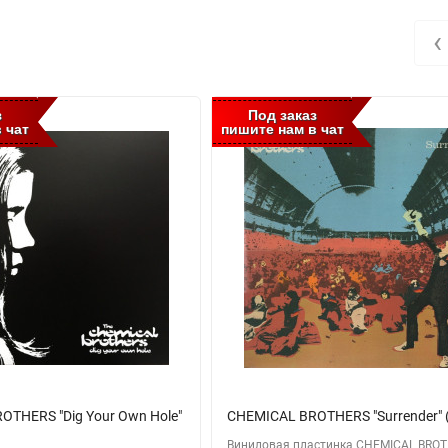
‹
з
Под заказ
 чат
пишите нам в чат
THERS "Dig Your Own Hole"
CHEMICAL BROTHERS "Surrender" 
Виниловая пластинка CHEMICAL BRO