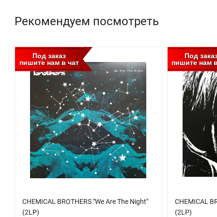
Рекомендуем посмотреть
Под заказ
Под зака
пишите нам в чат
пишите нам в
CHEMICAL BROTHERS "We Are The Night"
CHEMICAL BRO
(2LP)
(2LP)