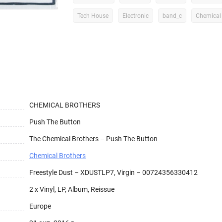
Tech House
Electronic
band_c
Chemical 
CHEMICAL BROTHERS
Push The Button
The Chemical Brothers – Push The Button
Chemical Brothers
Freestyle Dust – XDUSTLP7, Virgin – 00724356330412
2 x Vinyl, LP, Album, Reissue
Europe