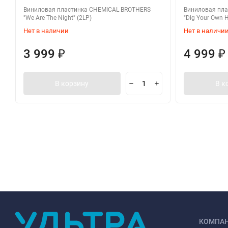
Виниловая пластинка CHEMICAL BROTHERS
Виниловая пл
"We Are The Night" (2LP)
"Dig Your Own H
Нет в наличии
Нет в наличи
3 999
4 999
₽
₽
В корзину
В к
КОМПА