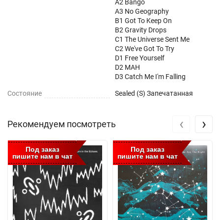
A2 Bango
A3 No Geography
B1 Got To Keep On
B2 Gravity Drops
C1 The Universe Sent Me
C2 We've Got To Try
D1 Free Yourself
D2 MAH
D3 Catch Me I'm Falling
Состояние
Sealed (S) Запечатанная
‹
›
Рекомендуем посмотреть
Под заказ
Под заказ
пишите нам в чат
пишите нам в чат