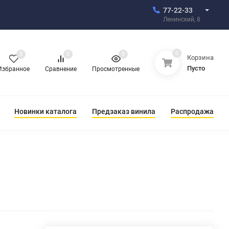
77-22-33
Ленинский, 8
0
0
0
0
Корзина
Пусто
Избранное
Сравнение
Просмотренные
Новинки каталога
Предзаказ винила
Распродажа