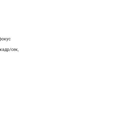
офокус
кадр/сек,