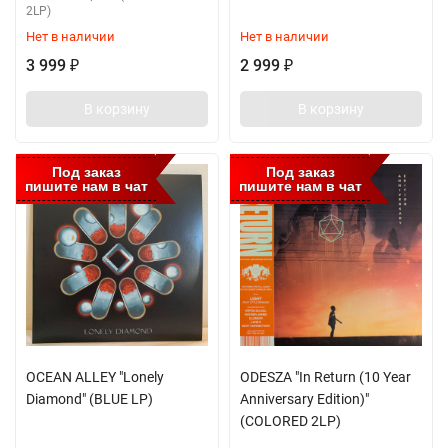
2LP)
Нет в наличии
Нет в наличии
3 999
2 999
₽
₽
В корзину
В корзину
Под заказ
Под заказ
пишите нам в чат
пишите нам в чат
OCEAN ALLEY "Lonely
ODESZA "In Return (10 Year
Diamond" (BLUE LP)
Anniversary Edition)"
(COLORED 2LP)