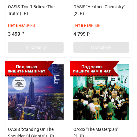
OASIS "Don`t Believe The
OASIS "Heathen Chemistry"
Truth" (LP)
(2LP)
Нет в наличии
Нет в наличии
3 499
4 799
₽
₽
В корзину
В корзину
Под заказ
Под заказ
пишите нам в чат
пишите нам в чат
OASIS "Standing On The
OASIS "The Masterplan"
Shoulder Of Giants" (LP)
(2LP)