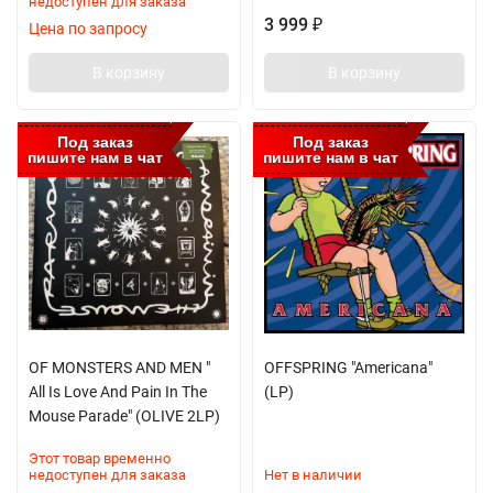
недоступен для заказа
3 999
₽
Цена по запросу
В корзину
В корзину
Под заказ
Под заказ
пишите нам в чат
пишите нам в чат
OF MONSTERS AND MEN "
OFFSPRING "Americana"
All Is Love And Pain In The
(LP)
Mouse Parade" (OLIVE 2LP)
Этот товар временно
недоступен для заказа
Нет в наличии