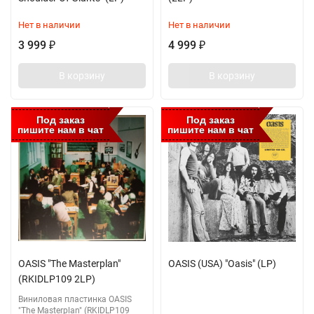
Нет в наличии
Нет в наличии
3 999
4 999
₽
₽
В корзину
В корзину
Под заказ
Под заказ
пишите нам в чат
пишите нам в чат
OASIS "The Masterplan"
OASIS (USA) "Oasis" (LP)
(RKIDLP109 2LP)
Виниловая пластинка OASIS
"The Masterplan" (RKIDLP109