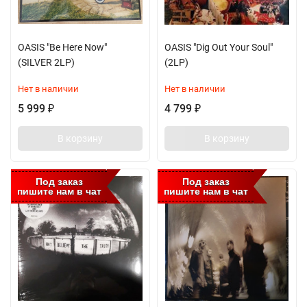
OASIS "Be Here Now"
OASIS "Dig Out Your Soul"
(SILVER 2LP)
(2LP)
Нет в наличии
Нет в наличии
5 999
4 799
₽
₽
В корзину
В корзину
Под заказ
Под заказ
пишите нам в чат
пишите нам в чат