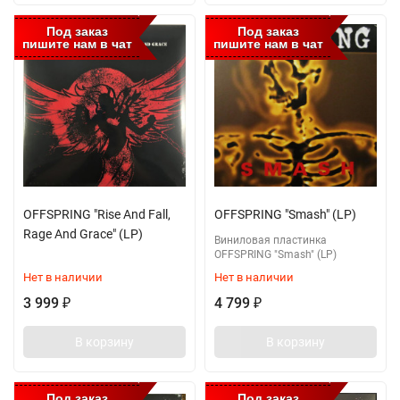
Под заказ
Под заказ
пишите нам в чат
пишите нам в чат
OFFSPRING "Rise And Fall,
OFFSPRING "Smash" (LP)
Rage And Grace" (LP)
Виниловая пластинка
OFFSPRING "Smash" (LP)
Нет в наличии
Нет в наличии
3 999
4 799
₽
₽
В корзину
В корзину
Под заказ
Под заказ