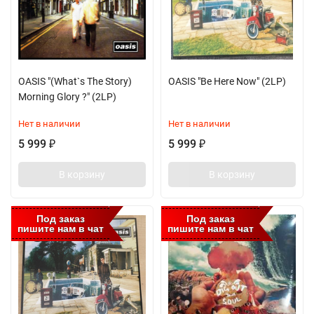
OASIS "(What`s The Story)
OASIS "Be Here Now" (2LP)
Morning Glory ?" (2LP)
Нет в наличии
Нет в наличии
5 999
5 999
₽
₽
В корзину
В корзину
Под заказ
Под заказ
пишите нам в чат
пишите нам в чат