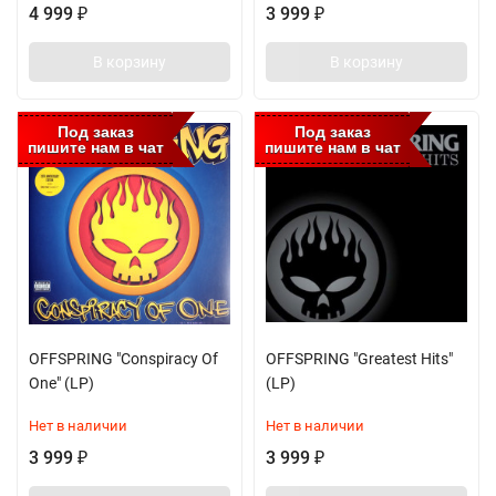
4 999
3 999
₽
₽
В корзину
В корзину
Под заказ
Под заказ
пишите нам в чат
пишите нам в чат
OFFSPRING "Conspiracy Of
OFFSPRING "Greatest Hits"
One" (LP)
(LP)
Нет в наличии
Нет в наличии
3 999
3 999
₽
₽