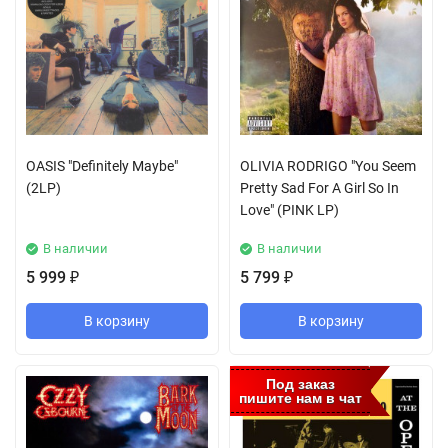
OASIS "Definitely Maybe"
OLIVIA RODRIGO "You Seem
(2LP)
Pretty Sad For A Girl So In
Love" (PINK LP)
В наличии
В наличии
5 999
5 799
₽
₽
В корзину
В корзину
Под заказ
пишите нам в чат