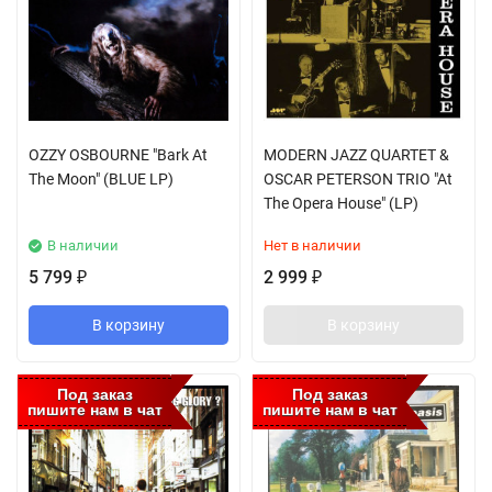
OZZY OSBOURNE "Bark At
MODERN JAZZ QUARTET &
The Moon" (BLUE LP)
OSCAR PETERSON TRIO "At
The Opera House" (LP)
В наличии
Нет в наличии
5 799
2 999
₽
₽
В корзину
В корзину
Под заказ
Под заказ
пишите нам в чат
пишите нам в чат