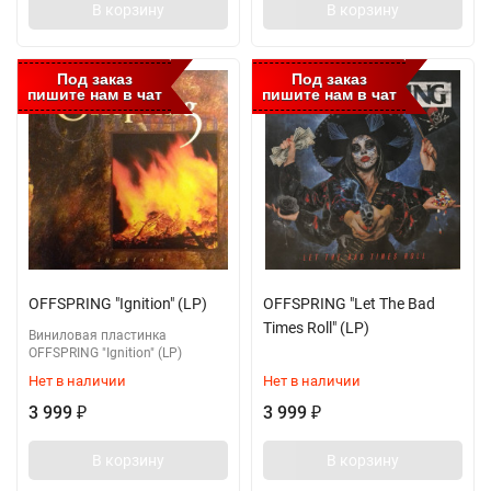
В корзину
В корзину
Под заказ
Под заказ
пишите нам в чат
пишите нам в чат
OFFSPRING "Ignition" (LP)
OFFSPRING "Let The Bad
Times Roll" (LP)
Виниловая пластинка
OFFSPRING "Ignition" (LP)
Нет в наличии
Нет в наличии
3 999
3 999
₽
₽
В корзину
В корзину