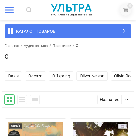
0
КАТАЛОГ ТОВАРОВ
Главная
/
Аудиотехника
/
Пластинки
/
O
O
Oasis
Odesza
Offspring
Oliver Nelson
Olivia Rodr
Название