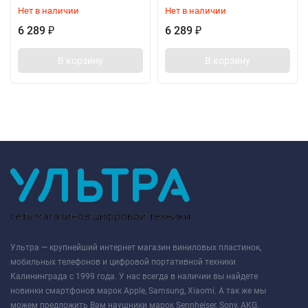
Нет в наличии
Нет в наличии
6 289
6 289
₽
₽
В корзину
В корзину
Ультра — крупнейший интернет магазин виниловых пластинок,
мобильных телефонов и цифровой портативной техники
Калининграда с 1999 года. У нас всегда в наличии вы найдете
новинки смартфонов марок Apple, Samsung, Xiaomi. А так же мы
можем предложить Вам наушники марок Sennheiser, Sony, AKG,