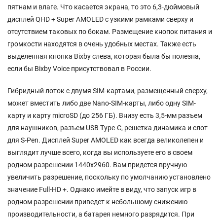
пятнам и влаге. Что касается экрана, то это 6,3-дюймовый
дисплей QHD + Super AMOLED с узкими рамками сверху и
отсутствием таковых по бокам. Размещение кнопок питания и
громкости находятся в очень удобных местах. Также есть
выделенная кнопка Bixby слева, которая была бы полезна,
если бы Bixby Voice присутствовал в России.
Гибридный лоток с двумя SIM-картами, размещенный сверху,
может вместить либо две Nano-SIM-карты, либо одну SIM-
карту и карту microSD (до 256 ГБ). Внизу есть 3,5-мм разъем
для наушников, разъем USB Type-C, решетка динамика и слот
для S-Pen. Дисплей Super AMOLED как всегда великолепен и
выглядит лучше всего, когда вы используете его в своем
родном разрешении 1440x2960. Вам придется вручную
увеличить разрешение, поскольку по умолчанию установлено
значение Full-HD +. Однако имейте в виду, что запуск игр в
родном разрешении приведет к небольшому снижению
производительности, а батарея немного разрядится. При