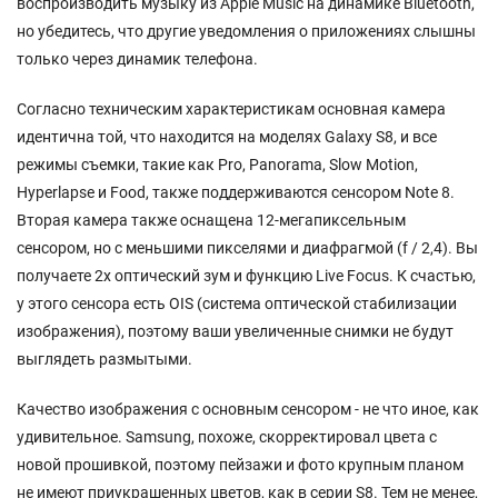
воспроизводить музыку из Apple Music на динамике Bluetooth,
но убедитесь, что другие уведомления о приложениях слышны
только через динамик телефона.
Согласно техническим характеристикам основная камера
идентична той, что находится на моделях Galaxy S8, и все
режимы съемки, такие как Pro, Panorama, Slow Motion,
Hyperlapse и Food, также поддерживаются сенсором Note 8.
Вторая камера также оснащена 12-мегапиксельным
сенсором, но с меньшими пикселями и диафрагмой (f / 2,4). Вы
получаете 2x оптический зум и функцию Live Focus. К счастью,
у этого сенсора есть OIS (система оптической стабилизации
изображения), поэтому ваши увеличенные снимки не будут
выглядеть размытыми.
Качество изображения с основным сенсором - не что иное, как
удивительное. Samsung, похоже, скорректировал цвета с
новой прошивкой, поэтому пейзажи и фото крупным планом
не имеют приукрашенных цветов, как в серии S8. Тем не менее,