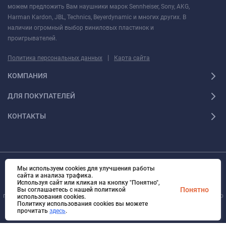
можем предложить Вам наушники марок Sennheiser, Sony, AKG,
Harman Kardon, JBL, Technics, Beyerdynamic и многих других. В
наличии огромный выбор виниловых пластинок и
проигрывателей.
|
Политика персональных данных
Карта сайта
КОМПАНИЯ
ДЛЯ ПОКУПАТЕЛЕЙ
КОНТАКТЫ
Мы используем cookies для улучшения работы
© 2010 - 2026 Ультра Все права защищены Ультра - Калининградский
сайта и анализа трафика.
интернет-магазин. Все права защищены.
Используя сайт или кликая на кнопку "Понятно",
Вся информация на сайте носит справочный характер и не является
Понятно
Вы соглашаетесь с нашей политикой
публичной офертой, определяемой положениями Статьи 437 Гражданского
использования cookies.
кодекса Российской Федерации
Политику использования cookies вы можете
прочитать
здесь
.