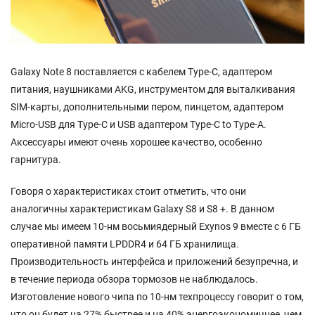
Galaxy Note 8 поставляется с кабелем Type-C, адаптером
питания, наушниками AKG, инструментом для выталкивания
SIM-карты, дополнительными пером, пинцетом, адаптером
Micro-USB для Type-C и USB адаптером Type-C to Type-A.
Аксессуары имеют очень хорошее качество, особенно
гарнитура.
Говоря о характеристиках стоит отметить, что они
аналогичны характеристикам Galaxy S8 и S8 +. В данном
случае мы имеем 10-нм восьмиядерный Exynos 9 вместе с 6 ГБ
оперативной памяти LPDDR4 и 64 ГБ хранилища.
Производительность интерфейса и приложений безупречна, и
в течение периода обзора тормозов не наблюдалось.
Изготовление нового чипа по 10-нм техпроцессу говорит о том,
что он будет на 27% быстрее и на 40% энергоэкономичнее, чем