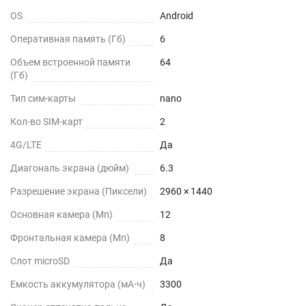
OS
Android
Оперативная память (Гб)
6
Объем встроенной памяти
64
(Гб)
Тип сим-карты
nano
Кол-во SIM-карт
2
4G/LTE
Да
Диагональ экрана (дюйм)
6.3
Разрешение экрана (Пиксели)
2960 × 1440
Основная камера (Мп)
12
Фронтальная камера (Мп)
8
Слот microSD
Да
Емкость аккумулятора (мА⋅ч)
3300