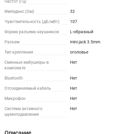
частот (Гц)
Импеданс (Ом)
32
Чувствительность (дБ/мВт)
107
Форма разъема наушников
L-образный
Разъем
mini jack 3.5mm
Тип крепления
оголовье
Сменные амбушюры в
Нет
комплекте
Bluetooth
Нет
Отсоединяемый кабель
Нет
Микрофон
Нет
Cистема активного
Нет
шумоподавления
Описание