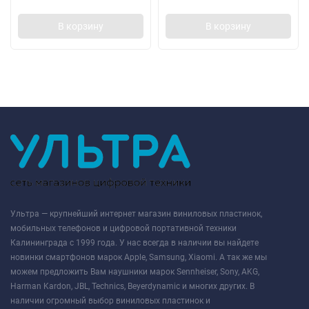
В корзину
В корзину
Ультра — крупнейший интернет магазин виниловых пластинок,
мобильных телефонов и цифровой портативной техники
Калининграда с 1999 года. У нас всегда в наличии вы найдете
новинки смартфонов марок Apple, Samsung, Xiaomi. А так же мы
можем предложить Вам наушники марок Sennheiser, Sony, AKG,
Harman Kardon, JBL, Technics, Beyerdynamic и многих других. В
наличии огромный выбор виниловых пластинок и