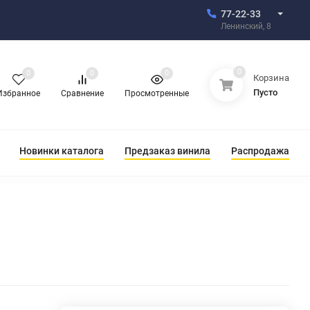
77-22-33
Ленинский, 8
0
0
0
0
Корзина
Пусто
Избранное
Сравнение
Просмотренные
Новинки каталога
Предзаказ винила
Распродажа