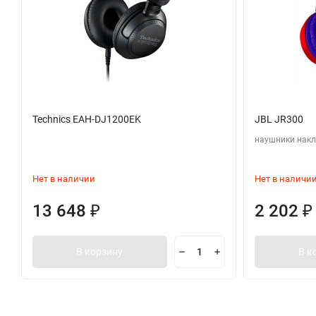
Technics EAH-DJ1200EK
JBL JR300
наушники накл
Нет в наличии
Нет в наличи
13 648
2 202
₽
₽
В корзину
В к