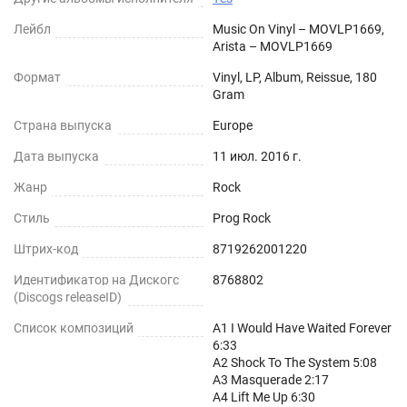
Лейбл
Music On Vinyl – MOVLP1669,
Arista – MOVLP1669
Формат
Vinyl, LP, Album, Reissue, 180
Gram
Страна выпуска
Europe
Дата выпуска
11 июл. 2016 г.
Жанр
Rock
Стиль
Prog Rock
Штрих-код
8719262001220
Идентификатор на Дискогс
8768802
(Discogs releaseID)
Список композиций
A1 I Would Have Waited Forever
6:33
A2 Shock To The System 5:08
A3 Masquerade 2:17
A4 Lift Me Up 6:30