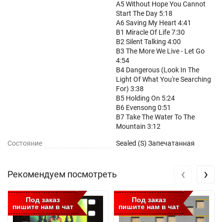
A5 Without Hope You Cannot
Start The Day 5:18
A6 Saving My Heart 4:41
B1 Miracle Of Life 7:30
B2 Silent Talking 4:00
B3 The More We Live - Let Go
4:54
B4 Dangerous (Look In The
Light Of What You're Searching
For) 3:38
B5 Holding On 5:24
B6 Evensong 0:51
B7 Take The Water To The
Mountain 3:12
Состояние
Sealed (S) Запечатанная
‹
›
Рекомендуем посмотреть
Под заказ
Под заказ
пишите нам в чат
пишите нам в чат