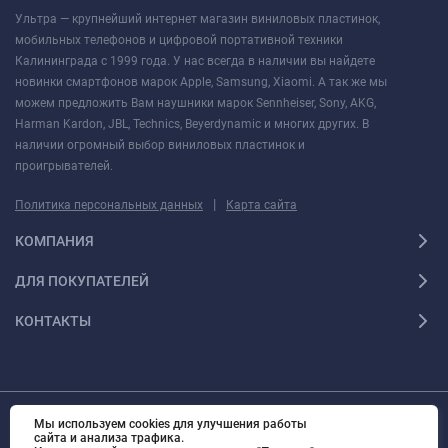
Ультра — крупнейший интернет магазин виниловых пластинок,
мобильных телефонов и цифровой портативной техники
Калининграда с 1999 года. У нас всегда в наличии вы найдете
новинки смартфонов марок Apple, Samsung, Xiaomi. А так же мы
можем предложить Вам наушники марок Sennheiser, Sony, AKG,
Harman Kardon, JBL, Technics, Beyerdynamic и многих других. В
наличии огромный выбор виниловых пластинок и
проигрывателей.
|
Политика персональных данных
Карта сайта
КОМПАНИЯ
ДЛЯ ПОКУПАТЕЛЕЙ
КОНТАКТЫ
Мы используем cookies для улучшения работы
© 2010 - 2026 Ультра Все права защищены Ультра - Калининградский
сайта и анализа трафика.
интернет-магазин. Все права защищены.