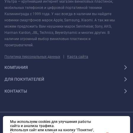
Ультра — крупнейший интернет магазин виниловых пластинок,
мобильных телефонов и цифровой портативной техники
Калининграда с 1999 года. У нас всегда в наличии вы найдете
новинки смартфонов марок Apple, Samsung, Xiaomi. А так же мы
можем предложить Вам наушники марок Sennheiser, Sony, AKG,
Harman Kardon, JBL, Technics, Beyerdynamic и многих других. В
наличии огромный выбор виниловых пластинок и
проигрывателей.
|
Политика персональных данных
Карта сайта
КОМПАНИЯ
ДЛЯ ПОКУПАТЕЛЕЙ
КОНТАКТЫ
Мы используем cookies для улучшения работы
© 2010 - 2026 Ультра Все права защищены Ультра - Калининградский
сайта и анализа трафика.
интернет-магазин. Все права защищены.
Используя сайт или кликая на кнопку "Понятно",