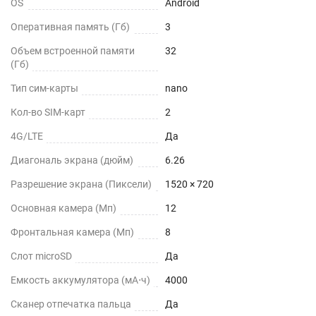
OS
Android
Оперативная память (Гб)
3
Объем встроенной памяти
32
(Гб)
Тип сим-карты
nano
Кол-во SIM-карт
2
4G/LTE
Да
Диагональ экрана (дюйм)
6.26
Разрешение экрана (Пиксели)
1520 × 720
Основная камера (Мп)
12
Фронтальная камера (Мп)
8
Слот microSD
Да
Емкость аккумулятора (мА⋅ч)
4000
Сканер отпечатка пальца
Да