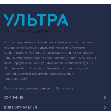
Ультра — крупнейший интернет магазин виниловых пластинок,
мобильных телефонов и цифровой портативной техники
Калининграда с 1999 года. У нас всегда в наличии вы найдете
новинки смартфонов марок Apple, Samsung, Xiaomi. А так же мы
можем предложить Вам наушники марок Sennheiser, Sony, AKG,
Harman Kardon, JBL, Technics, Beyerdynamic и многих других. В
наличии огромный выбор виниловых пластинок и
проигрывателей.
|
Политика персональных данных
Карта сайта
КОМПАНИЯ
ДЛЯ ПОКУПАТЕЛЕЙ