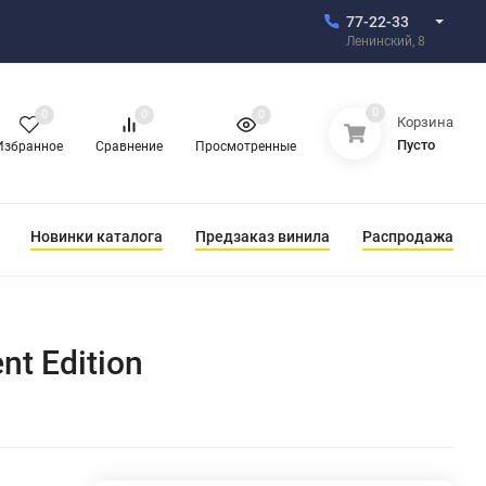
77-22-33
Ленинский, 8
0
0
0
0
Корзина
Пусто
Избранное
Сравнение
Просмотренные
Новинки каталога
Предзаказ винила
Распродажа
t Edition