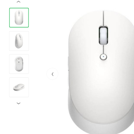
‹
‹
›